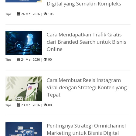
Digital yang Semakin Kompleks
24 Mei 2026 |
106
Tips
Cara Mendapatkan Trafik Gratis
dari Branded Search untuk Bisnis
Online
24 Mei 2026 |
90
Tips
Cara Membuat Reels Instagram
Viral dengan Strategi Konten yang
Tepat
23 Mei 2026 |
88
Tips
Pentingnya Strategi Omnichannel
Marketing untuk Bisnis Digital