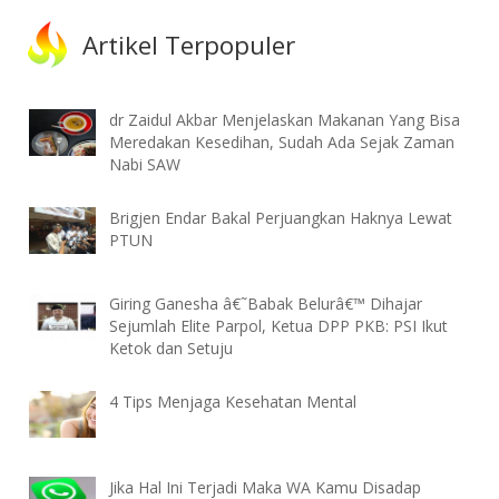
Artikel Terpopuler
dr Zaidul Akbar Menjelaskan Makanan Yang Bisa
Meredakan Kesedihan, Sudah Ada Sejak Zaman
Nabi SAW
Brigjen Endar Bakal Perjuangkan Haknya Lewat
PTUN
Giring Ganesha â€˜Babak Belurâ€™ Dihajar
Sejumlah Elite Parpol, Ketua DPP PKB: PSI Ikut
Ketok dan Setuju
4 Tips Menjaga Kesehatan Mental
Jika Hal Ini Terjadi Maka WA Kamu Disadap