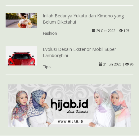
Inilah Bedanya Yukata dan Kimono yang
Belum Diketahui
29 Okt 2022 |
1051
Fashion
Evolusi Desain Eksterior Mobil Super
Lamborghini
21 Jun 2026 |
96
Tips