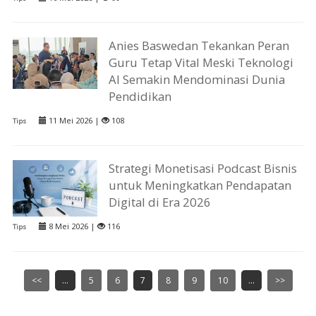
Anies Baswedan Tekankan Peran
Guru Tetap Vital Meski Teknologi
AI Semakin Mendominasi Dunia
Pendidikan
11 Mei 2026 |
108
Tips
Strategi Monetisasi Podcast Bisnis
untuk Meningkatkan Pendapatan
Digital di Era 2026
8 Mei 2026 |
116
Tips
<<
...
5
6
7
8
9
10
...
>>