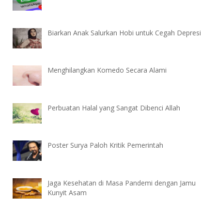
Biarkan Anak Salurkan Hobi untuk Cegah Depresi
Menghilangkan Komedo Secara Alami
Perbuatan Halal yang Sangat Dibenci Allah
Poster Surya Paloh Kritik Pemerintah
Jaga Kesehatan di Masa Pandemi dengan Jamu
Kunyit Asam