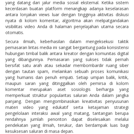
yang datang dari jalur media sosial eksternal. Ketika sistem
kecerdasan buatan platform menangkap adanya keselarasan
antara lonjakan views luar dengan tingginya aktivitas diskusi
nyata di kolom komentar, algoritma akan melipatgandakan
visibilitas video Anda di halaman penjelajahan utama secara
otomatis.
Secura ilmiah, keberhasilan dalam mengeksekusi taktik
pemasaran lintas media ini sangat bergantung pada konsistensi
hubungan timbal balik antara kreator dengan komunitas digital
yang dibangunnya. Pemasaran yang sukses tidak pernah
bersifat satu arah atau sekadar membombardir ruang siber
dengan tautan spam, melainkan sebuah proses komunikasi
yang humanis dan penuh empati. Setiap umpan balik, kritik,
maupun saran yang ditinggalkan oleh pemirsa di kolom
komentar merupakan aset sosiologis berharga yang
memperkuat struktur popularitas saluran Anda dalam jangka
panjang. Dengan mengombinasikan kreativitas penyusunan
materi video yang edukatif serta ketajaman strategi
pengelolaan interaksi awal yang matang, tantangan berupa
rendahnya jumlah penonton dapat diselesaikan melalui
pendekatan yang ilmiah, terukur, dan berdampak luas bagi
kesuksesan saluran di masa depan.