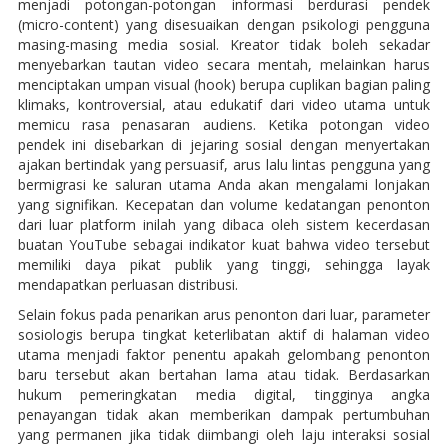
menjadi potongan-potongan informasi berdurasi pendek
(micro-content) yang disesuaikan dengan psikologi pengguna
masing-masing media sosial. Kreator tidak boleh sekadar
menyebarkan tautan video secara mentah, melainkan harus
menciptakan umpan visual (hook) berupa cuplikan bagian paling
klimaks, kontroversial, atau edukatif dari video utama untuk
memicu rasa penasaran audiens. Ketika potongan video
pendek ini disebarkan di jejaring sosial dengan menyertakan
ajakan bertindak yang persuasif, arus lalu lintas pengguna yang
bermigrasi ke saluran utama Anda akan mengalami lonjakan
yang signifikan. Kecepatan dan volume kedatangan penonton
dari luar platform inilah yang dibaca oleh sistem kecerdasan
buatan YouTube sebagai indikator kuat bahwa video tersebut
memiliki daya pikat publik yang tinggi, sehingga layak
mendapatkan perluasan distribusi.
Selain fokus pada penarikan arus penonton dari luar, parameter
sosiologis berupa tingkat keterlibatan aktif di halaman video
utama menjadi faktor penentu apakah gelombang penonton
baru tersebut akan bertahan lama atau tidak. Berdasarkan
hukum pemeringkatan media digital, tingginya angka
penayangan tidak akan memberikan dampak pertumbuhan
yang permanen jika tidak diimbangi oleh laju interaksi sosial