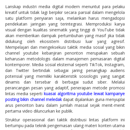
Lanskap industri media digital modern menuntut para pelaku
kreatif untuk tidak lagi berpikir secara parsial dalam mengelola
satu platform penyiaran saja, melainkan harus mengadopsi
pendekatan jaringan yang terintegrasi. Memproduksi karya
visual dengan kualitas sinematik yang tinggi di YouTube tidak
akan memberikan dampak pertumbuhan yang masif jika tidak
didukung oleh ekosistem distribusi luar yang agresif.
Mempelajari dan mengeksekusi taktik media sosial yang bikin
channel youtube kebanjiran penonton merupakan sebuah
keharusan metodologis dalam manajemen pemasaran digital
kontemporer. Media sosial eksternal seperti TikTok, Instagram,
dan Twitter bertindak sebagai jaring penangkap audiens
potensial yang memiliki karakteristik sosiologis yang sangat
dinamis dan tersebar di berbagai sudut siber. Melalui
perancangan pesan yang adaptif, penerapan metode promosi
lintas media seperti
kuasai algoritma youtube lewat kampanye
posting bikin channel meledak
dapat dijalankan guna menyuplai
arus penonton baru dalam jumlah massal sejak menit-menit
pertama video diluncurkan ke publik.
Struktur operasional dari taktik distribusi lintas platform ini
bertumpu pada teknik pengemasan ulang materi konten utama