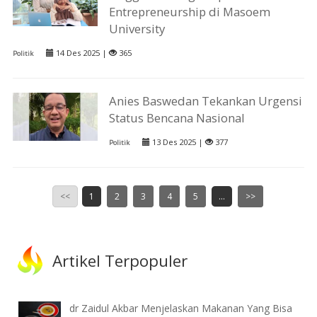
Entrepreneurship di Masoem
University
14 Des 2025 |
365
Politik
Anies Baswedan Tekankan Urgensi
Status Bencana Nasional
13 Des 2025 |
377
Politik
<<
1
2
3
4
5
...
>>
Artikel Terpopuler
dr Zaidul Akbar Menjelaskan Makanan Yang Bisa