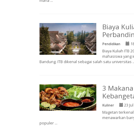
mana ...
Biaya Kuli
Perbandin
18
Pendidikan
Biaya Kuliah ITB 
mahasiswa yang in
Bandung. ITB dikenal sebagai salah satu universitas ..
3 Makana
Kebanget
23 Jul
Kuliner
Mаgеtаn tеrkеnаl 
mеnаwаrkаn bаnуа
populer ...