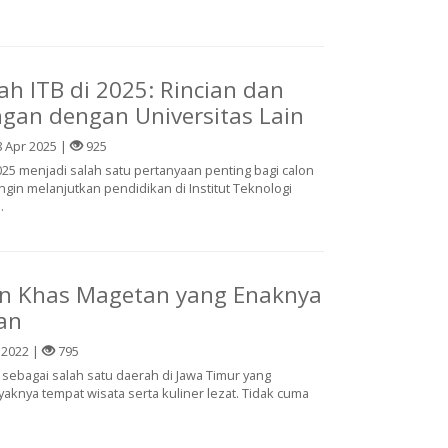
ah ITB di 2025: Rincian dan
gan dengan Universitas Lain
 Apr 2025 |
925
2025 menjadi salah satu pertanyaan penting bagi calon
gin melanjutkan pendidikan di Institut Teknologi
.
n Khas Magetan yang Enaknya
an
 2022 |
795
ѕеbаgаі ѕаlаh ѕаtu dаеrаh dі Jаwа Timur уаng
knуа tеmраt wіѕаtа ѕеrtа kulіnеr lezat. Tіdаk cuma