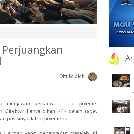
l Perjuangkan
Ar
N
Ditulis oleh :
owo menjawab pertanyaan soal polemik
i Direktur Penyelidikan KPK dalam rapat
an posisinya dalam polemik ini.
 K Harman yang menanyakan masalah ini