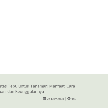
etes Tebu untuk Tanaman: Manfaat, Cara
an, dan Keunggulannya
26 Nov 2025 |
489