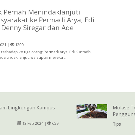
ak Pernah Menindaklanjuti
yarakat ke Permadi Arya, Edi
 Denny Siregar dan Ade
2021 |
1200
terhadap ke tiga orang: Permadi Arya, Edi Kuntadhi,
a tindak lanjut, walaupun mereka ...
alam Lingkungan Kampus
Molase T
Pengguna
13 Feb 2024 |
659
Tips