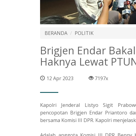
BERANDA
POLITIK
Brigjen Endar Baka
Haknya Lewat PTU
12 Apr 2023
7197x
Kapolri Jenderal Listyo Sigit Prab
pencopotan Brigjen Endar Priantoro dar
bersama Komisi III DPR. Kapolri menjelask
Adalah anggota Komisi III DPR Benny