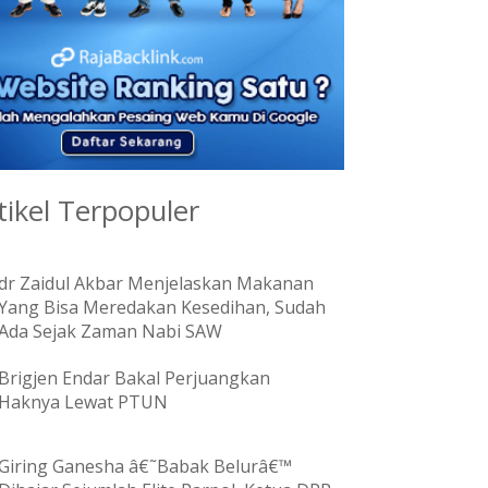
tikel Terpopuler
dr Zaidul Akbar Menjelaskan Makanan
Yang Bisa Meredakan Kesedihan, Sudah
Ada Sejak Zaman Nabi SAW
Brigjen Endar Bakal Perjuangkan
Haknya Lewat PTUN
Giring Ganesha â€˜Babak Belurâ€™