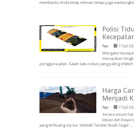
membantu Anda tetap relevan tetapi juga memungkin
Polisi Ti
Kecepatan
17 Jul 20
Tips
Mengatur kecepat
merupakan langk
pengguna jalan. Salah satu solusi yang paling efektif a
Harga Can
Menjadi K
17 Jul 20
Tips
Secara umum harg
lokasi dan biaya l
yang terbuang sia-sia. Setelah Tandan Buah Segar ...