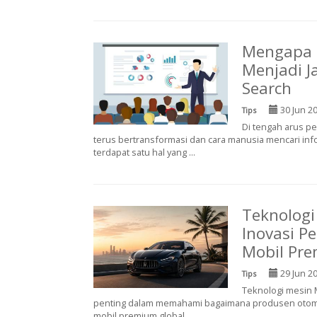
Mengapa K
Menjadi J
Search
30 Jun 2
Tips
Di tengah arus pe
terus bertransformasi dan cara manusia mencari inf
terdapat satu hal yang ...
Teknologi
Inovasi P
Mobil Pre
29 Jun 2
Tips
Teknologi mesin M
penting dalam memahami bagaimana produsen otomot
mobil premium global. ...