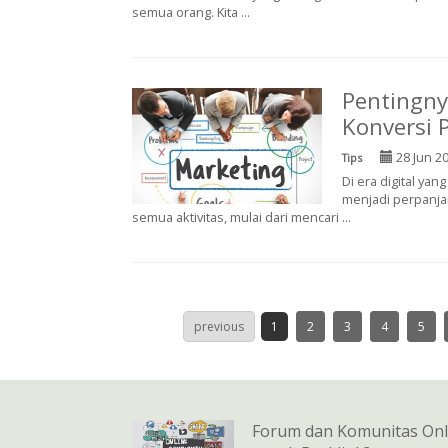
semua orang. Kita ...
Pentingny
Konversi 
28 Jun 2
Tips
Di era digital yan
menjadi perpanjan
semua aktivitas, mulai dari mencari ...
previous
1
2
3
4
5
Forum dan Komunitas Onli