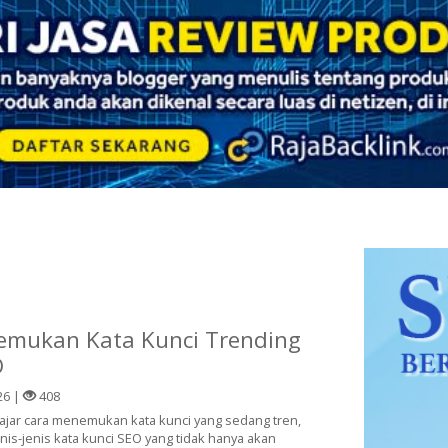
emukan Kata Kunci Trending
O
26 |
408
lajar cara menemukan kata kunci yang sedang tren,
enis-jenis kata kunci SEO yang tidak hanya akan