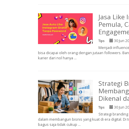
Jasa Like
Pemula, 
Engagemen
30 Jun 2
Tips
Menjadi influence
bisa dicapai oleh orang dengan jutaan followers. B
karier dari nol hanya ...
Strategi 
Membangun
Dikenal d
30 Jun 2
Tips
Strategi branding
dalam membangun bisnis yang kuat di era digital. Di
bagus saja tidak cukup ...