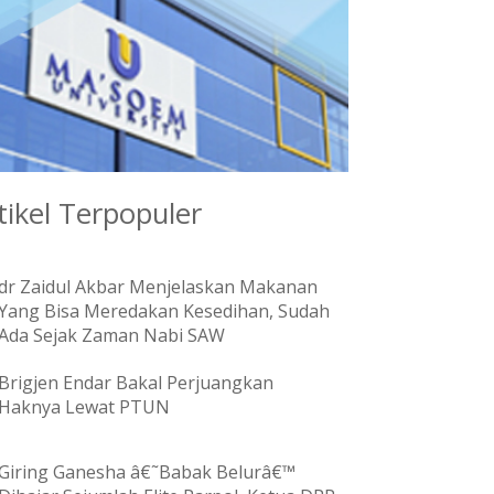
tikel Terpopuler
dr Zaidul Akbar Menjelaskan Makanan
Yang Bisa Meredakan Kesedihan, Sudah
Ada Sejak Zaman Nabi SAW
Brigjen Endar Bakal Perjuangkan
Haknya Lewat PTUN
Giring Ganesha â€˜Babak Belurâ€™