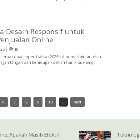
a Desain Responsif untuk
Penjualan Online
026 |
48
g serba cepat seperti tahun 2026 ini, ponsel pintar telah
gan tangan dari kehidupan sehari-hari kita. Hampir
6
7
8
9
10
...
next
ne: Apakah Masih Efektif
Teknologi