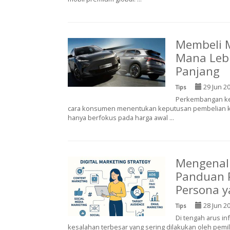
Membeli M
Mana Leb
Panjang
29 Jun 2
Tips
Perkembangan ken
cara konsumen menentukan keputusan pembelian k
hanya berfokus pada harga awal ...
Mengenal 
Panduan 
Persona y
28 Jun 2
Tips
Di tengah arus in
kesalahan terbesar yang sering dilakukan oleh pemi