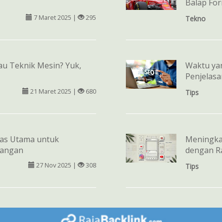
Balap For
7 Maret 2025 |
295
Tekno
au Teknik Mesin? Yuk,
Waktu yan
Penjelasa
21 Maret 2025 |
680
Tips
itas Utama untuk
Meningka
pangan
dengan R
27 Nov 2025 |
308
Tips