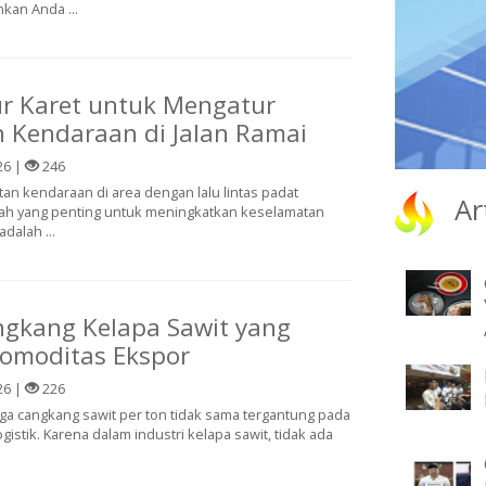
kan Anda ...
dur Karet untuk Mengatur
 Kendaraan di Jalan Ramai
26 |
246
an kendaraan di area dengan lalu lintas padat
Ar
ah yang penting untuk meningkatkan keselamatan
dalah ...
gkang Kelapa Sawit yang
omoditas Ekspor
26 |
226
a cangkang sawit per ton tidak sama tergantung pada
ogistik. Karena dalam industri kelapa sawit, tidak ada