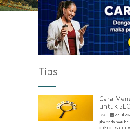
Tips
Cara Men
untuk SE
22 Jul 20
Tips
Jika Anda mau be
maka ini adalah j