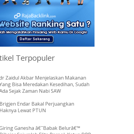
tikel Terpopuler
dr Zaidul Akbar Menjelaskan Makanan
Yang Bisa Meredakan Kesedihan, Sudah
Ada Sejak Zaman Nabi SAW
Brigjen Endar Bakal Perjuangkan
Haknya Lewat PTUN
Giring Ganesha â€˜Babak Belurâ€™