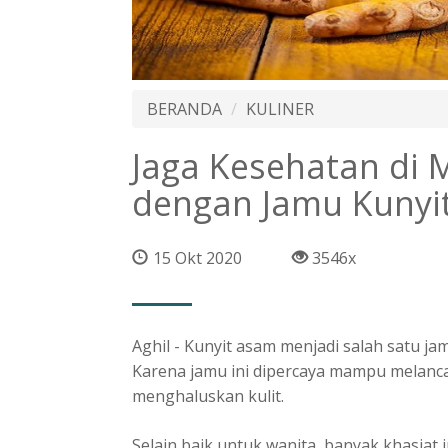
BERANDA
KULINER
Jaga Kesehatan di
dengan Jamu Kunyi
15 Okt 2020
3546x
Aghil - Kunyit asam menjadi salah satu j
Karena jamu ini dipercaya mampu melanca
menghaluskan kulit.
Selain baik untuk wanita, banyak khasiat 