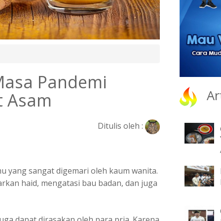
 Masa Pandemi
Ar
t Asam
Ditulis oleh :
amu yang sangat digemari oleh kaum wanita.
rkan haid, mengatasi bau badan, dan juga
juga dapat dirasakan oleh para pria. Karena