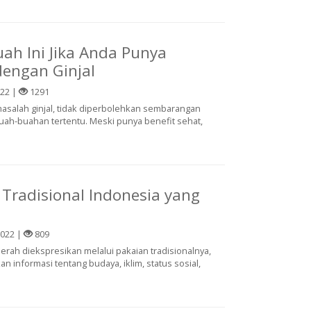
uah Ini Jika Anda Punya
engan Ginjal
022 |
1291
salah ginjal, tidak diperbolehkan sembarangan
h-buahan tertentu. Meski punya benefit sehat,
 Tradisional Indonesia yang
2022 |
809
aerah diekspresikan melalui pakaian tradisionalnya,
 informasi tentang budaya, iklim, status sosial,