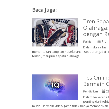
Baca Juga:
Tren Sepa
Olahraga:
dengan R
7 Jun
Fashion
Dalam dunia fash
menentukan tampilan keseluruhan seseorang. Baik i
terkini, maupun sepatu olahraga ...
Tes Onlin
Bermain 
23
Pendidikan
Dalam beberapa t
penting dari kehi
muda. Bermain video game tidak hanya memberikan .