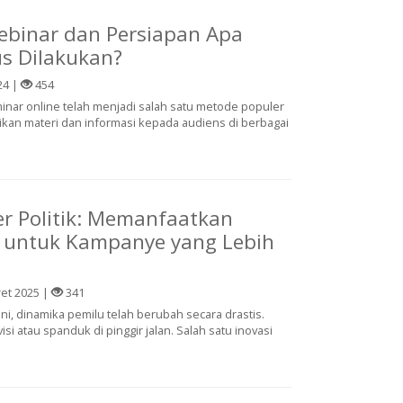
ebinar dan Persiapan Apa
s Dilakukan?
24 |
454
inar online telah menjadi salah satu metode populer
an materi dan informasi kepada audiens di berbagai
er Politik: Memanfaatkan
r untuk Kampanye yang Lebih
et 2025 |
341
t ini, dinamika pemilu telah berubah secara drastis.
visi atau spanduk di pinggir jalan. Salah satu inovasi