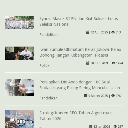
Syarat Masuk STPN dan Kiat Sukses Lolos
Seleksi Nasional
12 Apr 2025 |
313
Pendidikan
Iwan Sumule Ultimatum Keras Jokowi: Kalau
Bohong, Jangan Kebangetan, Please!
30 Sep 2021 |
1424
Politik
Persiapkan Diri Anda dengan 100 Soal
Skolastik yang Paling Sering Muncul di Ujian
9 Maret 2025 |
276
Pendidikan
Strategi Konten SEO Tahan Algoritma di
Tahun 2026
13 Jan 2026 |
287