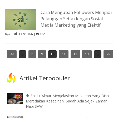
Cara Mengubah Followers Menjadi
Pelanggan Setia dengan Sosial
Media Marketing yang Efektif
3 Apr 2026 |
132
Tips
<<
...
8
9
10
11
12
13
...
>>
Artikel Terpopuler
dr Zaidul Akbar Menjelaskan Makanan Yang Bisa
Meredakan Kesedihan, Sudah Ada Sejak Zaman
Nabi SAW