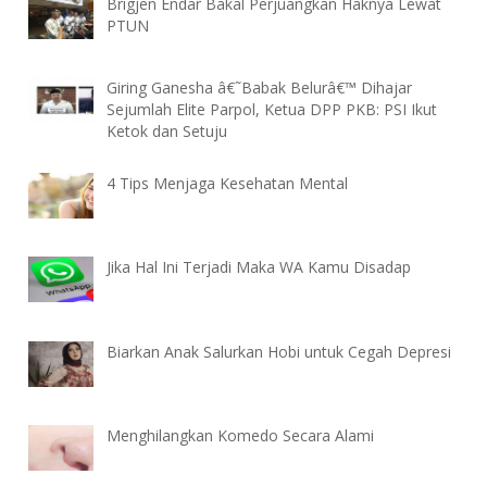
Brigjen Endar Bakal Perjuangkan Haknya Lewat
PTUN
Giring Ganesha â€˜Babak Belurâ€™ Dihajar
Sejumlah Elite Parpol, Ketua DPP PKB: PSI Ikut
Ketok dan Setuju
4 Tips Menjaga Kesehatan Mental
Jika Hal Ini Terjadi Maka WA Kamu Disadap
Biarkan Anak Salurkan Hobi untuk Cegah Depresi
Menghilangkan Komedo Secara Alami