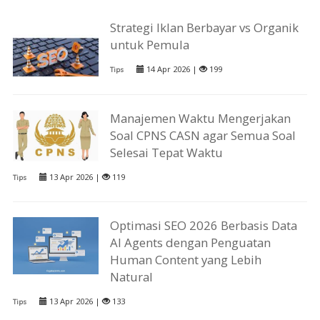
Strategi Iklan Berbayar vs Organik
untuk Pemula
14 Apr 2026 |
199
Tips
Manajemen Waktu Mengerjakan
Soal CPNS CASN agar Semua Soal
Selesai Tepat Waktu
13 Apr 2026 |
119
Tips
Optimasi SEO 2026 Berbasis Data
AI Agents dengan Penguatan
Human Content yang Lebih
Natural
13 Apr 2026 |
133
Tips