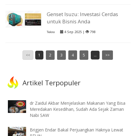
Genset Isuzu: Investasi Cerdas
untuk Bisnis Anda
4 Sep 2025 |
798
Tekno
<<
1
2
3
4
5
...
>>
Artikel Terpopuler
dr Zaidul Akbar Menjelaskan Makanan Yang Bisa
Meredakan Kesedihan, Sudah Ada Sejak Zaman
Nabi SAW
Brigjen Endar Bakal Perjuangkan Haknya Lewat
PTUN