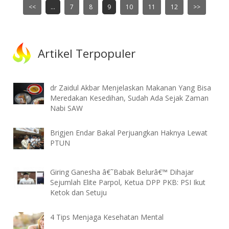
<<
...
7
8
9
10
11
12
>>
Artikel Terpopuler
dr Zaidul Akbar Menjelaskan Makanan Yang Bisa
Meredakan Kesedihan, Sudah Ada Sejak Zaman
Nabi SAW
Brigjen Endar Bakal Perjuangkan Haknya Lewat
PTUN
Giring Ganesha â€˜Babak Belurâ€™ Dihajar
Sejumlah Elite Parpol, Ketua DPP PKB: PSI Ikut
Ketok dan Setuju
4 Tips Menjaga Kesehatan Mental