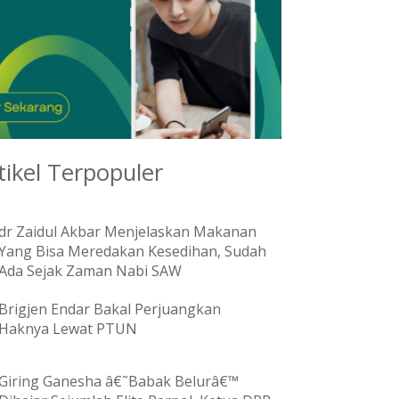
tikel Terpopuler
dr Zaidul Akbar Menjelaskan Makanan
Yang Bisa Meredakan Kesedihan, Sudah
Ada Sejak Zaman Nabi SAW
Brigjen Endar Bakal Perjuangkan
Haknya Lewat PTUN
Giring Ganesha â€˜Babak Belurâ€™