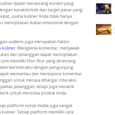
uliner dalam merancang konten yang
dengan karakteristik dan target pasar yang
tepat, usaha kuliner Anda tidak hanya
mpu menciptakan ikatan emosional dengan
engan audiens juga merupakan faktor
 kuliner
. Mengelola komentar, menjawab
ukan dari pelanggan dapat menciptakan
com memiliki fitur-fitur yang dirancang
lam berinteraksi dengan pengunjung.
 dapat memantau dan merespons komentar
anggan untuk merasa dihargai. Interaksi
yalitas pelanggan, tetapi juga menarik
rtarik untuk mencoba produk Anda.
iap platform sosial media juga sangat
kuliner. Setiap platform memiliki cara