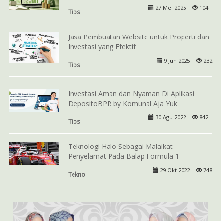
27 Mei 2026 |
104
Tips
Jasa Pembuatan Website untuk Properti dan
Investasi yang Efektif
9 Jun 2025 |
232
Tips
Investasi Aman dan Nyaman Di Aplikasi
DepositoBPR by Komunal Aja Yuk
30 Agu 2022 |
842
Tips
Teknologi Halo Sebagai Malaikat
Penyelamat Pada Balap Formula 1
29 Okt 2022 |
748
Tekno