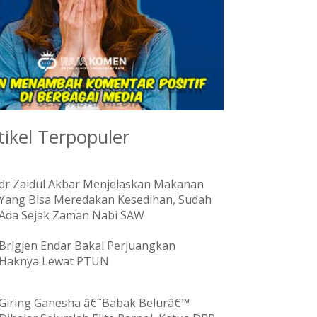
tikel Terpopuler
dr Zaidul Akbar Menjelaskan Makanan
Yang Bisa Meredakan Kesedihan, Sudah
Ada Sejak Zaman Nabi SAW
Brigjen Endar Bakal Perjuangkan
Haknya Lewat PTUN
Giring Ganesha â€˜Babak Belurâ€™