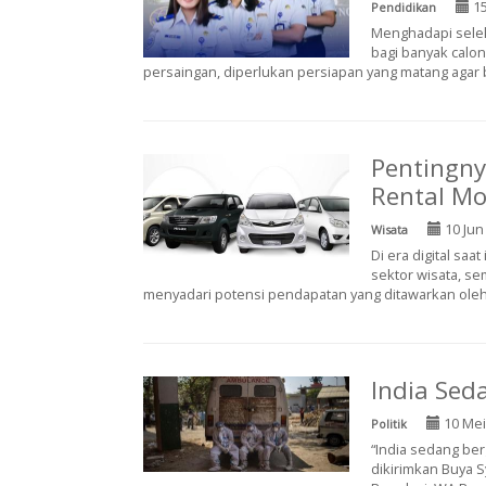
15
Pendidikan
Menghadapi selek
bagi banyak calon
persaingan, diperlukan persiapan yang matang agar bi
Pentingny
Rental Mo
10 Jun
Wisata
Di era digital saa
sektor wisata, se
menyadari potensi pendapatan yang ditawarkan oleh 
India Se
10 Mei
Politik
“India sedang be
dikirimkan Buya Sy