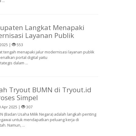
...
bupaten Langkat Menapaki
ernisasi Layanan Publik
2025 |
553
t tengah menapaki jalur modernisasi layanan publik
alkan portal digital yaitu
tategis dalam ...
h Tryout BUMN di Tryout.id
oses Simpel
 Apr 2025 |
307
N (Badan Usaha Milik Negara) adalah langkah penting
pegawai untuk mendapatkan peluang kerja di
h. Namun, ...