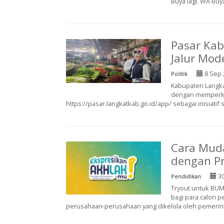
Buya lagi. WA Buya 
Pasar Ka
Jalur Mod
8 Sep 
Politik
Kabupaten Langka
dengan memperken
https://pasar.langkatkab.go.id/app/ sebagai inisiatif s
Cara Muda
dengan Pr
30
Pendidikan
Tryout untuk BUM
bagi para calon 
perusahaan-perusahaan yang dikelola oleh pemerinta