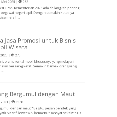
 Mei 2025 |
262
si CPNS Kementerian 2026 adalah langkah penting
 pegawai negeri sipil. Dengan semakin ketatnya
sa meraih ...
a Jasa Promosi untuk Bisnis
bil Wisata
 2025 |
275
t ini, bisnis rental mobil khususnya yang melayani
makin bersaing ketat. Semakin banyak orang yang
...
dang Bergumul dengan Maut
 2021 |
1528
rgumul dengan maut.” Begitu, pesan pendek yang
afii Maarif, lewat WA, kemarin. “Dahsyat sekali!” tulis