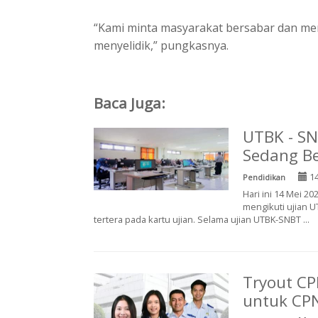
“Kami minta masyarakat bersabar dan me
menyelidik,” pungkasnya.
Baca Juga:
UTBK - SN
Sedang B
14
Pendidikan
Hari ini 14 Mei 
mengikuti ujian 
tertera pada kartu ujian. Selama ujian UTBK-SNBT ...
Tryout CP
untuk CP