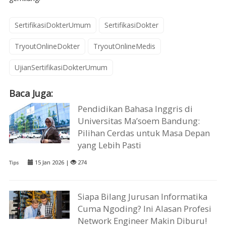
SertifikasiDokterUmum
SertifikasiDokter
TryoutOnlineDokter
TryoutOnlineMedis
UjianSertifikasiDokterUmum
Baca Juga:
Pendidikan Bahasa Inggris di
Universitas Ma’soem Bandung:
Pilihan Cerdas untuk Masa Depan
yang Lebih Pasti
15 Jan 2026 |
274
Tips
Siapa Bilang Jurusan Informatika
Cuma Ngoding? Ini Alasan Profesi
Network Engineer Makin Diburu!