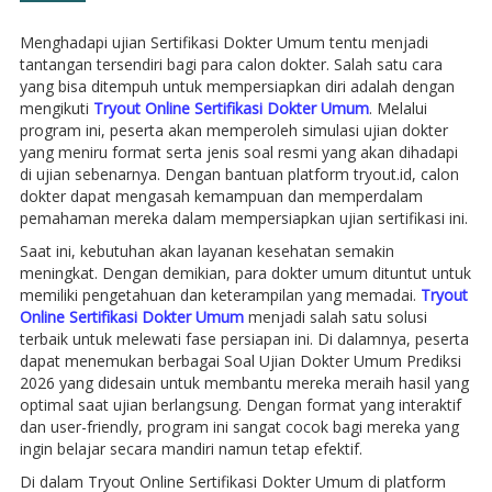
Menghadapi ujian Sertifikasi Dokter Umum tentu menjadi
tantangan tersendiri bagi para calon dokter. Salah satu cara
yang bisa ditempuh untuk mempersiapkan diri adalah dengan
mengikuti
Tryout Online Sertifikasi Dokter Umum
. Melalui
program ini, peserta akan memperoleh simulasi ujian dokter
yang meniru format serta jenis soal resmi yang akan dihadapi
di ujian sebenarnya. Dengan bantuan platform tryout.id, calon
dokter dapat mengasah kemampuan dan memperdalam
pemahaman mereka dalam mempersiapkan ujian sertifikasi ini.
Saat ini, kebutuhan akan layanan kesehatan semakin
meningkat. Dengan demikian, para dokter umum dituntut untuk
memiliki pengetahuan dan keterampilan yang memadai.
Tryout
Online Sertifikasi Dokter Umum
menjadi salah satu solusi
terbaik untuk melewati fase persiapan ini. Di dalamnya, peserta
dapat menemukan berbagai Soal Ujian Dokter Umum Prediksi
2026 yang didesain untuk membantu mereka meraih hasil yang
optimal saat ujian berlangsung. Dengan format yang interaktif
dan user-friendly, program ini sangat cocok bagi mereka yang
ingin belajar secara mandiri namun tetap efektif.
Di dalam Tryout Online Sertifikasi Dokter Umum di platform