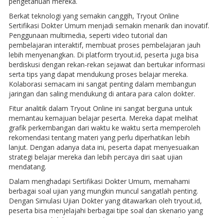
pengetahuan mereka.
Berkat teknologi yang semakin canggih, Tryout Online
Sertifikasi Dokter Umum menjadi semakin menarik dan inovatif.
Penggunaan multimedia, seperti video tutorial dan
pembelajaran interaktif, membuat proses pembelajaran jauh
lebih menyenangkan. Di platform tryout.id, peserta juga bisa
berdiskusi dengan rekan-rekan sejawat dan bertukar informasi
serta tips yang dapat mendukung proses belajar mereka.
Kolaborasi semacam ini sangat penting dalam membangun
jaringan dan saling mendukung di antara para calon dokter.
Fitur analitik dalam Tryout Online ini sangat berguna untuk
memantau kemajuan belajar peserta. Mereka dapat melihat
grafik perkembangan dari waktu ke waktu serta memperoleh
rekomendasi tentang materi yang perlu diperhatikan lebih
lanjut. Dengan adanya data ini, peserta dapat menyesuaikan
strategi belajar mereka dan lebih percaya diri saat ujian
mendatang.
Dalam menghadapi Sertifikasi Dokter Umum, memahami
berbagai soal ujian yang mungkin muncul sangatlah penting.
Dengan Simulasi Ujian Dokter yang ditawarkan oleh tryout.id,
peserta bisa menjelajahi berbagai tipe soal dan skenario yang