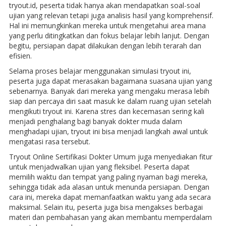
tryout.id, peserta tidak hanya akan mendapatkan soal-soal
ujian yang relevan tetapi juga analisis hasil yang komprehensif.
Hal ini memungkinkan mereka untuk mengetahui area mana
yang perlu ditingkatkan dan fokus belajar lebih lanjut. Dengan
begitu, persiapan dapat dilakukan dengan lebih terarah dan
efisien.
Selama proses belajar menggunakan simulasi tryout ini,
peserta juga dapat merasakan bagaimana suasana ujian yang
sebenarnya. Banyak dari mereka yang mengaku merasa lebih
siap dan percaya diri saat masuk ke dalam ruang ujian setelah
mengikuti tryout ini. Karena stres dan kecemasan sering kali
menjadi penghalang bagi banyak dokter muda dalam
menghadapi ujian, tryout ini bisa menjadi langkah awal untuk
mengatasi rasa tersebut.
Tryout Online Sertifikasi Dokter Umum juga menyediakan fitur
untuk menjadwalkan ujian yang fleksibel. Peserta dapat
memilih waktu dan tempat yang paling nyaman bagi mereka,
sehingga tidak ada alasan untuk menunda persiapan. Dengan
cara ini, mereka dapat memanfaatkan waktu yang ada secara
maksimal. Selain itu, peserta juga bisa mengakses berbagai
materi dan pembahasan yang akan membantu memperdalam