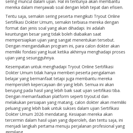
sering muncul dalam ujian. Hal ini tentunya akan membantu
mereka dalam menjawab soal dengan lebih tepat dan efisien.
Tentu saja, semakin sering peserta mengikuti Tryout Online
Sertifikasi Dokter Umum, semakin terbiasa mereka dengan
format dan jenis soal yang akan dihadapi. Ini adalah
keuntungan besar yang tidak boleh diabaikan saat
mempersiapkan ujian yang sangat menentukan tersebut.
Dengan mengandalkan program ini, para calon dokter akan
memiliki fondasi yang kuat ketika akhirnya menghadapi proses
ujian yang sesungguhnya.
Kesempatan untuk menghadapi Tryout Online Sertifikasi
Dokter Umum tidak hanya memberi peserta pengalaman
belajar yang bermanfaat tetapi juga membantu mereka
memperoleh kepercayaan diri yang lebih. Semua ini akan
berujung pada hasil yang lebih baik saat ujian sertifikasi tiba.
Dengan memanfaatkan platform seperti tryout.id dan
melakukan persiapan yang matang, calon dokter akan memiliki
peluang yang lebih baik untuk sukses dalam ujian Sertifikasi
Dokter Umum 2026 mendatang. Kesiapan mereka akan
tercermin dalam hasil ujian yang diperoleh, dan tentu saja, ini
menjadi langkah pertama menuju perjalanan profesional yang
gemilang.