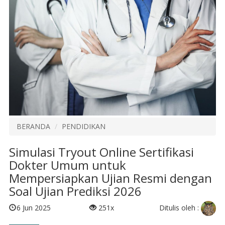
BERANDA
PENDIDIKAN
Simulasi Tryout Online Sertifikasi
Dokter Umum untuk
Mempersiapkan Ujian Resmi dengan
Soal Ujian Prediksi 2026
Ditulis oleh :
6 Jun 2025
251x