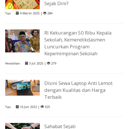
Sejak Dini?
4 Maret 2025 |
284
Tips
RI Kekurangan 50 Ribu Kepala
Sekolah, Kemendikdasmen
Luncurkan Program
Kepemimpinan Sekolah
5 Jul 2025 |
279
Pendidikan
Disini Sewa Laptop Anti Lemot
dengan Kualitas dan Harga
Terbaik
16 Jun 2022 |
925
Tips
Sahabat Sejati