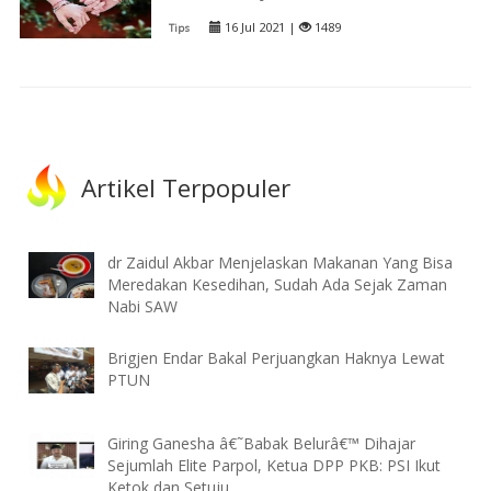
16 Jul 2021 |
1489
Tips
Artikel Terpopuler
dr Zaidul Akbar Menjelaskan Makanan Yang Bisa
Meredakan Kesedihan, Sudah Ada Sejak Zaman
Nabi SAW
Brigjen Endar Bakal Perjuangkan Haknya Lewat
PTUN
Giring Ganesha â€˜Babak Belurâ€™ Dihajar
Sejumlah Elite Parpol, Ketua DPP PKB: PSI Ikut
Ketok dan Setuju