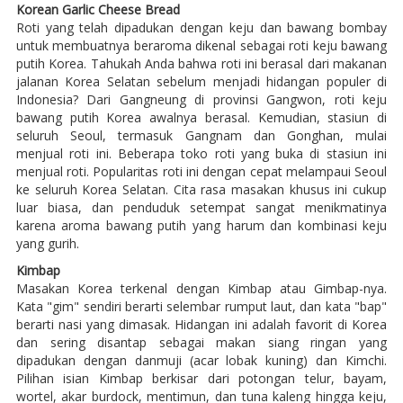
Korean Garlic Cheese Bread
Roti yang telah dipadukan dengan keju dan bawang bombay
untuk membuatnya beraroma dikenal sebagai roti keju bawang
putih Korea. Tahukah Anda bahwa roti ini berasal dari makanan
jalanan Korea Selatan sebelum menjadi hidangan populer di
Indonesia? Dari Gangneung di provinsi Gangwon, roti keju
bawang putih Korea awalnya berasal. Kemudian, stasiun di
seluruh Seoul, termasuk Gangnam dan Gonghan, mulai
menjual roti ini. Beberapa toko roti yang buka di stasiun ini
menjual roti. Popularitas roti ini dengan cepat melampaui Seoul
ke seluruh Korea Selatan. Cita rasa masakan khusus ini cukup
luar biasa, dan penduduk setempat sangat menikmatinya
karena aroma bawang putih yang harum dan kombinasi keju
yang gurih.
Kimbap
Masakan Korea terkenal dengan Kimbap atau Gimbap-nya.
Kata "gim" sendiri berarti selembar rumput laut, dan kata "bap"
berarti nasi yang dimasak. Hidangan ini adalah favorit di Korea
dan sering disantap sebagai makan siang ringan yang
dipadukan dengan danmuji (acar lobak kuning) dan Kimchi.
Pilihan isian Kimbap berkisar dari potongan telur, bayam,
wortel, akar burdock, mentimun, dan tuna kaleng hingga keju,