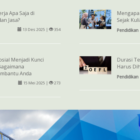
rja Apa Saja di
Mengapa 
an Jasa?
Sejak Kul
13 Des 2025 |
354
Pendidikan
sial Menjadi Kunci
Durasi Te
 Bagaimana
Harus Dih
embantu Anda
Pendidikan
15 Mei 2025 |
273