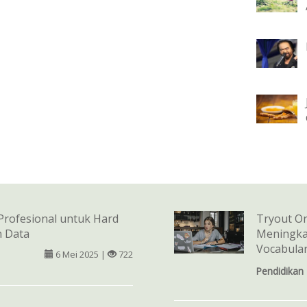
 Profesional untuk Hard
Tryout On
n Data
Meningk
Vocabula
6 Mei 2025 |
722
Pendidikan