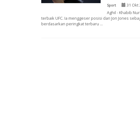
31 Okt 
Sport
Aghil - Khabib N
terbaik UFC. Ia menggeser posisi dari Jon Jones se
berdasarkan peringkat terbaru ...