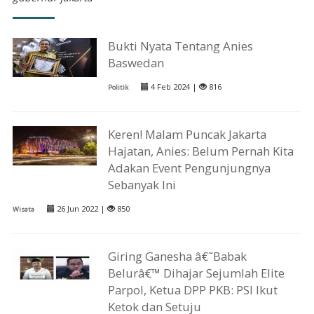
Bukti Nyata Tentang Anies
Baswedan
4 Feb 2024 |
816
Politik
Keren! Malam Puncak Jakarta
Hajatan, Anies: Belum Pernah Kita
Adakan Event Pengunjungnya
Sebanyak Ini
26 Jun 2022 |
850
Wisata
Giring Ganesha â€˜Babak
Belurâ€™ Dihajar Sejumlah Elite
Parpol, Ketua DPP PKB: PSI Ikut
Ketok dan Setuju