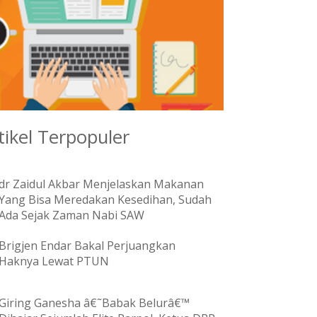
tikel Terpopuler
dr Zaidul Akbar Menjelaskan Makanan
Yang Bisa Meredakan Kesedihan, Sudah
Ada Sejak Zaman Nabi SAW
Brigjen Endar Bakal Perjuangkan
Haknya Lewat PTUN
Giring Ganesha â€˜Babak Belurâ€™