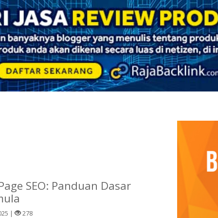
-Page SEO: Panduan Dasar
mula
025 |
278