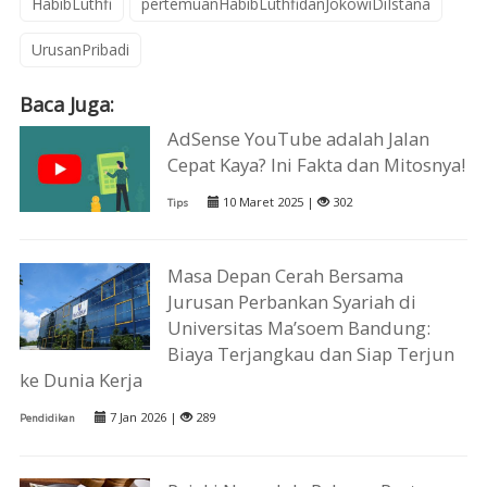
HabibLuthfi
pertemuanHabibLuthfidanJokowiDiIstana
UrusanPribadi
Baca Juga:
AdSense YouTube adalah Jalan
Cepat Kaya? Ini Fakta dan Mitosnya!
10 Maret 2025 |
302
Tips
Masa Depan Cerah Bersama
Jurusan Perbankan Syariah di
Universitas Ma’soem Bandung:
Biaya Terjangkau dan Siap Terjun
ke Dunia Kerja
7 Jan 2026 |
289
Pendidikan