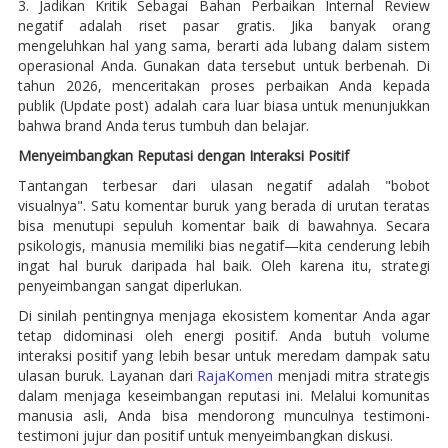
3. Jadikan Kritik Sebagai Bahan Perbaikan Internal Review
negatif adalah riset pasar gratis. Jika banyak orang
mengeluhkan hal yang sama, berarti ada lubang dalam sistem
operasional Anda. Gunakan data tersebut untuk berbenah. Di
tahun 2026, menceritakan proses perbaikan Anda kepada
publik (Update post) adalah cara luar biasa untuk menunjukkan
bahwa brand Anda terus tumbuh dan belajar.
Menyeimbangkan Reputasi dengan Interaksi Positif
Tantangan terbesar dari ulasan negatif adalah "bobot
visualnya". Satu komentar buruk yang berada di urutan teratas
bisa menutupi sepuluh komentar baik di bawahnya. Secara
psikologis, manusia memiliki bias negatif—kita cenderung lebih
ingat hal buruk daripada hal baik. Oleh karena itu, strategi
penyeimbangan sangat diperlukan.
Di sinilah pentingnya menjaga ekosistem komentar Anda agar
tetap didominasi oleh energi positif. Anda butuh volume
interaksi positif yang lebih besar untuk meredam dampak satu
ulasan buruk. Layanan dari
RajaKomen
menjadi mitra strategis
dalam menjaga keseimbangan reputasi ini. Melalui komunitas
manusia asli, Anda bisa mendorong munculnya testimoni-
testimoni jujur dan positif untuk menyeimbangkan diskusi.