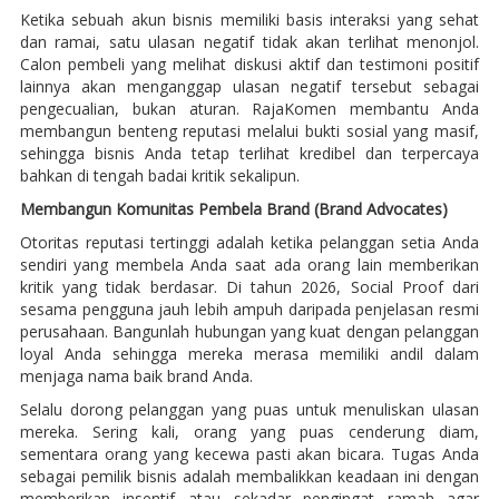
Ketika sebuah akun bisnis memiliki basis interaksi yang sehat
dan ramai, satu ulasan negatif tidak akan terlihat menonjol.
Calon pembeli yang melihat diskusi aktif dan testimoni positif
lainnya akan menganggap ulasan negatif tersebut sebagai
pengecualian, bukan aturan. RajaKomen membantu Anda
membangun benteng reputasi melalui bukti sosial yang masif,
sehingga bisnis Anda tetap terlihat kredibel dan terpercaya
bahkan di tengah badai kritik sekalipun.
Membangun Komunitas Pembela Brand (Brand Advocates)
Otoritas reputasi tertinggi adalah ketika pelanggan setia Anda
sendiri yang membela Anda saat ada orang lain memberikan
kritik yang tidak berdasar. Di tahun 2026, Social Proof dari
sesama pengguna jauh lebih ampuh daripada penjelasan resmi
perusahaan. Bangunlah hubungan yang kuat dengan pelanggan
loyal Anda sehingga mereka merasa memiliki andil dalam
menjaga nama baik brand Anda.
Selalu dorong pelanggan yang puas untuk menuliskan ulasan
mereka. Sering kali, orang yang puas cenderung diam,
sementara orang yang kecewa pasti akan bicara. Tugas Anda
sebagai pemilik bisnis adalah membalikkan keadaan ini dengan
memberikan insentif atau sekadar pengingat ramah agar