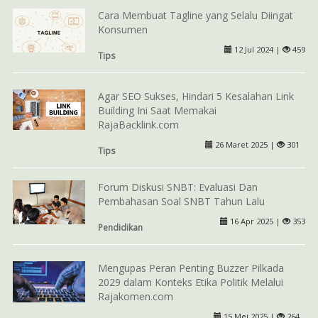
Cara Membuat Tagline yang Selalu Diingat
Konsumen
12 Jul 2024 |
459
Tips
Agar SEO Sukses, Hindari 5 Kesalahan Link
Building Ini Saat Memakai
RajaBacklink.com
26 Maret 2025 |
301
Tips
Forum Diskusi SNBT: Evaluasi Dan
Pembahasan Soal SNBT Tahun Lalu
16 Apr 2025 |
353
Pendidikan
Mengupas Peran Penting Buzzer Pilkada
2029 dalam Konteks Etika Politik Melalui
Rajakomen.com
15 Mei 2025 |
264