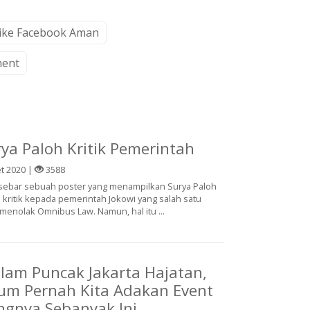
Like Facebook Aman
ment
rya Paloh Kritik Pemerintah
t 2020 |
3588
tersebar sebuah poster yang menampilkan Surya Paloh
kritik kepada pemerintah Jokowi yang salah satu
menolak Omnibus Law. Namun, hal itu ...
lam Puncak Jakarta Hajatan,
lum Pernah Kita Adakan Event
gnya Sebanyak Ini