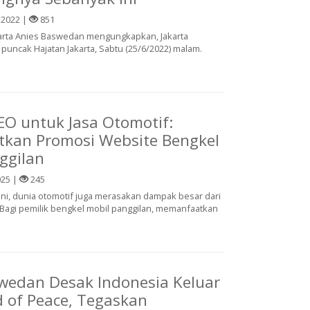
 2022 |
851
arta Anies Baswedan mengungkapkan, Jakarta
 puncak Hajatan Jakarta, Sabtu (25/6/2022) malam.
SEO untuk Jasa Otomotif:
kan Promosi Website Bengkel
ggilan
025 |
245
at ini, dunia otomotif juga merasakan dampak besar dari
Bagi pemilik bengkel mobil panggilan, memanfaatkan
wedan Desak Indonesia Keluar
d of Peace, Tegaskan