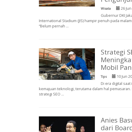
26 Jun
Wisata
Gubernur DKI Jak
International Stadium (JIS) hampir penuh pada malam
“Belum pernah ...
Strategi 
Meningkat
Mobil Pan
10 Jun 2
Tips
Di era digital sa
kemajuan teknologi, terutama dalam hal pemasaran. 
strategi SEO ...
Anies Bas
dari Boar