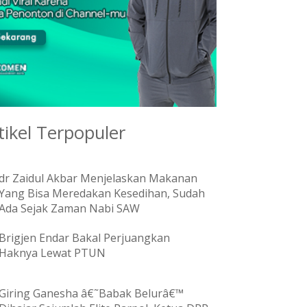
tikel Terpopuler
dr Zaidul Akbar Menjelaskan Makanan
Yang Bisa Meredakan Kesedihan, Sudah
Ada Sejak Zaman Nabi SAW
Brigjen Endar Bakal Perjuangkan
Haknya Lewat PTUN
Giring Ganesha â€˜Babak Belurâ€™