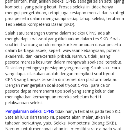
pemerintah, menjadikan seleksi CPNS sebagai salah satu ajang
kompetisi yang paling ketat. Proses seleksi ini tidak hanya
menguji pengetahuan, tetapi juga kesiapan mental dan strategi
para peserta dalam menghadapi setiap tahap seleksi, terutama
Tes Seleksi Kompetensi Dasar (SKD).
Salah satu tantangan utama dalam seleksi CPNS adalah
menghadapi soal-soal yang dikeluarkan dalam tes SKD. Soal-
soal ini dirancang untuk mengukur kemampuan dasar peserta
dalam berbagai aspek, seperti wawasan kebangsaan, potensi
akademik, dan karakteristik pribadi. Namun, tidak jarang
peserta merasa kesulitan dalam menjawab soal-soal tersebut.
Di sinilah pentingnya persiapan yang matang. Salah satu cara
yang dapat dilakukan adalah dengan mengikuti soal tryout
CPNS yang banyak tersedia di internet dan platform belajar.
Dengan mengerjakan soal-soal tryout CPNS, para calon
peserta dapat memahami tipe soal yang sering keluar dan
meningkatkan kemampuan mereka sebelum hari H
pelaksanaan seleksi.
Pengalaman seleksi CPNS
tidak hanya terbatas pada tes SKD.
Setelah lulus dari tahap ini, peserta akan melanjutkan ke
tahapan berikutnya, yaitu Seleksi Kompetensi Bidang (SKB).
Namun, untuk mencapai tahap ini, memiliki strategi pada saat