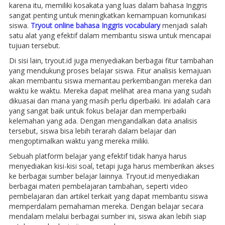
karena itu, memiliki kosakata yang luas dalam bahasa Inggris
sangat penting untuk meningkatkan kemampuan komunikasi
siswa.
Tryout online bahasa Inggris vocabulary
menjadi salah
satu alat yang efektif dalam membantu siswa untuk mencapai
tujuan tersebut.
Di sisi lain, tryout.id juga menyediakan berbagai fitur tambahan
yang mendukung proses belajar siswa. Fitur analisis kemajuan
akan membantu siswa memantau perkembangan mereka dari
waktu ke waktu. Mereka dapat melihat area mana yang sudah
dikuasai dan mana yang masih perlu diperbaiki. Ini adalah cara
yang sangat baik untuk fokus belajar dan memperbaiki
kelemahan yang ada. Dengan mengandalkan data analisis
tersebut, siswa bisa lebih terarah dalam belajar dan
mengoptimalkan waktu yang mereka miliki.
Sebuah platform belajar yang efektif tidak hanya harus
menyediakan kisi-kisi soal, tetapi juga harus memberikan akses
ke berbagai sumber belajar lainnya. Tryout.id menyediakan
berbagai materi pembelajaran tambahan, seperti video
pembelajaran dan artikel terkait yang dapat membantu siswa
memperdalam pemahaman mereka. Dengan belajar secara
mendalam melalui berbagai sumber ini, siswa akan lebih siap