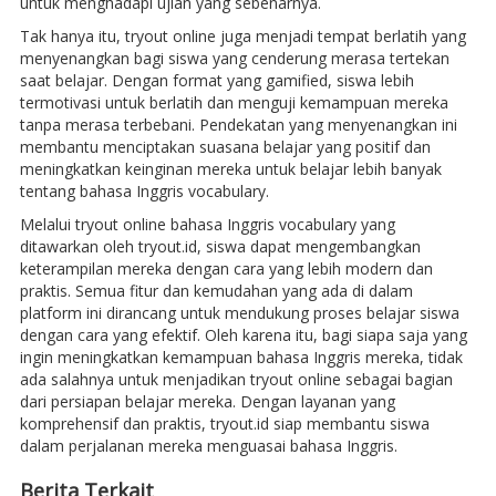
untuk menghadapi ujian yang sebenarnya.
Tak hanya itu, tryout online juga menjadi tempat berlatih yang
menyenangkan bagi siswa yang cenderung merasa tertekan
saat belajar. Dengan format yang gamified, siswa lebih
termotivasi untuk berlatih dan menguji kemampuan mereka
tanpa merasa terbebani. Pendekatan yang menyenangkan ini
membantu menciptakan suasana belajar yang positif dan
meningkatkan keinginan mereka untuk belajar lebih banyak
tentang bahasa Inggris vocabulary.
Melalui tryout online bahasa Inggris vocabulary yang
ditawarkan oleh tryout.id, siswa dapat mengembangkan
keterampilan mereka dengan cara yang lebih modern dan
praktis. Semua fitur dan kemudahan yang ada di dalam
platform ini dirancang untuk mendukung proses belajar siswa
dengan cara yang efektif. Oleh karena itu, bagi siapa saja yang
ingin meningkatkan kemampuan bahasa Inggris mereka, tidak
ada salahnya untuk menjadikan tryout online sebagai bagian
dari persiapan belajar mereka. Dengan layanan yang
komprehensif dan praktis, tryout.id siap membantu siswa
dalam perjalanan mereka menguasai bahasa Inggris.
Berita Terkait