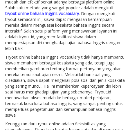
mudah dan efektif berkat adanya berbagai platform online.
Salah satu metode yang sangat populer adalah mengikuti
tryout online bahasa Inggris vocabulary
. Dengan mengikuti
tryout semacam ini, siswa dapat mengasah kemampuan
mereka dalam menguasai kosakata bahasa Inggris secara
interaktif. Salah satu platform yang menawarkan layanan ini
adalah tryout.id, yang memfasilitasi siswa dalam
mempersiapkan diri menghadapi ujian bahasa Inggris dengan
lebih baik.
Tryout online bahasa Inggris vocabulary tidak hanya membantu
siswa memahami berbagai kosakata yang ada, tetapi juga
memberikan gambaran tentang format pertanyaan yang akan
mereka temui saat ujian resmi. Melalui latihan soal yang
disediakan, siswa dapat mengenali pola soal dan jenis kosakata
yang sering muncul. Hal ini memberikan kepercayaan diri lebih
saat harus menghadapi ujian yang sebenarnya. Tryout.id
menawarkan akses mudah ke berbagai materi pelajaran,
termasuk kosa kata bahasa Inggris, yang sangat penting untuk
memperluas pengetahuan dan kemampuan bahasa Inggris
siswa.
Keunggulan dari tryout online adalah fleksibilitas yang
ditawarkannya. Siswa bisa belajar kapan saja dan di mana saja