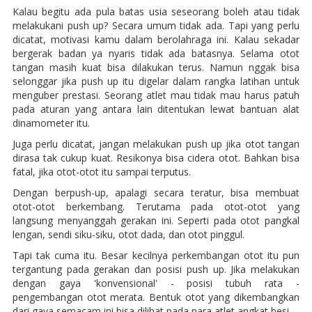
Kalau begitu ada pula batas usia seseorang boleh atau tidak
melakukani push up? Secara umum tidak ada. Tapi yang perlu
dicatat, motivasi kamu dalam berolahraga ini. Kalau sekadar
bergerak badan ya nyaris tidak ada batasnya. Selama otot
tangan masih kuat bisa dilakukan terus. Namun nggak bisa
selonggar jika push up itu digelar dalam rangka latihan untuk
menguber prestasi. Seorang atlet mau tidak mau harus patuh
pada aturan yang antara lain ditentukan lewat bantuan alat
dinamometer itu.
Juga perlu dicatat, jangan melakukan push up jika otot tangan
dirasa tak cukup kuat. Resikonya bisa cidera otot. Bahkan bisa
fatal, jika otot-otot itu sampai terputus.
Dengan berpush-up, apalagi secara teratur, bisa membuat
otot-otot berkembang. Terutama pada otot-otot yang
langsung menyanggah gerakan ini. Seperti pada otot pangkal
lengan, sendi siku-siku, otot dada, dan otot pinggul.
Tapi tak cuma itu. Besar kecilnya perkembangan otot itu pun
tergantung pada gerakan dan posisi push up. Jika melakukan
dengan gaya 'konvensional' - posisi tubuh rata -
pengembangan otot merata. Bentuk otot yang dikembangkan
dari gaya semacam ini bisa dilihat pada para atlet angkat besi.