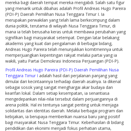
mereka bagi daerah tempat mereka mengabdi. Salah satu figur
yang menarik untuk dibahas adalah Profil Andreas Hugo Pareira
(PDI-P) Daerah Pemilihan Nusa Tenggara Timur I. Ia
merupakan perwakilan yang telah lama berkecimpung dalam
dunia politik, terutama di wilayah Nusa Tenggara Timur, di
mana ia telah berusaha keras untuk membawa perubahan yang
signifikan bagi masyarakat setempat. Dengan latar belakang
akademis yang kuat dan pengalaman di berbagai bidang,
Andreas Hugo Pareira telah menunjukkan komitmennya untuk
memperjuangkan kepentingan rakyat melalui partai yang ia
wakili, yaitu Partai Demokrasi Indonesia Perjuangan (PDI-P).
Profil Andreas Hugo Pareira (PDI-P) Daerah Pemilihan Nusa
Tenggara Timur I
adalah hasil dari perjalanan panjang yang
dimulai dari kecintaannya terhadap daerah asalnya. Ia dikenal
sebagai sosok yang sangat menghargai akar budaya dan
kearifan lokal. Dalam setiap kesempatan, ia senantiasa
mengedepankan nilai-nilai tersebut dalam perjuangannya di
arena politik. Hal ini tentunya sangat penting untuk menjaga
solidaritas dan identitas daerah. Melalui berbagai program dan
kebijakan, ia berupaya memberikan nuansa baru yang positif
bagi masyarakat Nusa Tenggara Timur. Keberhasilan di bidang
pendidikan dan ekonimi menjadi fokus perhatian utama,