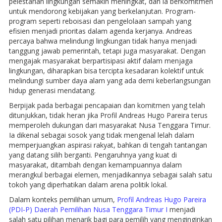
pelestarian lingkungan semakin meningkat, dan ia berkomitmen
untuk mendorong kebijakan yang berkelanjutan. Program-
program seperti reboisasi dan pengelolaan sampah yang
efisien menjadi prioritas dalam agenda kerjanya. Andreas
percaya bahwa melindungi lingkungan tidak hanya menjadi
tanggung jawab pemerintah, tetapi juga masyarakat. Dengan
mengajak masyarakat berpartisipasi aktif dalam menjaga
lingkungan, diharapkan bisa tercipta kesadaran kolektif untuk
melindungi sumber daya alam yang ada demi keberlangsungan
hidup generasi mendatang.
Berpijak pada berbagai pencapaian dan komitmen yang telah
ditunjukkan, tidak heran jika Profil Andreas Hugo Pareira terus
memperoleh dukungan dari masyarakat Nusa Tenggara Timur.
Ia dikenal sebagai sosok yang tidak mengenal lelah dalam
memperjuangkan aspirasi rakyat, bahkan di tengah tantangan
yang datang silih berganti. Pengaruhnya yang kuat di
masyarakat, ditambah dengan kemampuannya dalam
merangkul berbagai elemen, menjadikannya sebagai salah satu
tokoh yang diperhatikan dalam arena politik lokal.
Dalam konteks pemilihan umum,
Profil Andreas Hugo Pareira
(PDI-P) Daerah Pemilihan Nusa Tenggara Timur I
menjadi
salah satu pilihan menarik bagi para pemilih yang menginginkan