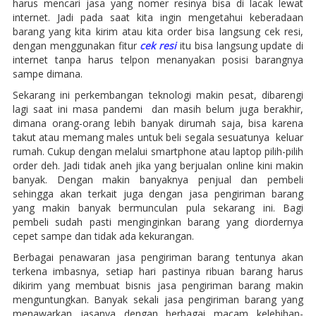
harus mencari jasa yang nomer resinya bisa di lacak lewat
internet. Jadi pada saat kita ingin mengetahui keberadaan
barang yang kita kirim atau kita order bisa langsung cek resi,
dengan menggunakan fitur
cek resi
itu bisa langsung update di
internet tanpa harus telpon menanyakan posisi barangnya
sampe dimana.
Sekarang ini perkembangan teknologi makin pesat, dibarengi
lagi saat ini masa pandemi dan masih belum juga berakhir,
dimana orang-orang lebih banyak dirumah saja, bisa karena
takut atau memang males untuk beli segala sesuatunya keluar
rumah. Cukup dengan melalui smartphone atau laptop pilih-pilih
order deh. Jadi tidak aneh jika yang berjualan online kini makin
banyak. Dengan makin banyaknya penjual dan pembeli
sehingga akan terkait juga dengan jasa pengiriman barang
yang makin banyak bermunculan pula sekarang ini. Bagi
pembeli sudah pasti menginginkan barang yang diordernya
cepet sampe dan tidak ada kekurangan.
Berbagai penawaran jasa pengiriman barang tentunya akan
terkena imbasnya, setiap hari pastinya ribuan barang harus
dikirim yang membuat bisnis jasa pengiriman barang makin
menguntungkan. Banyak sekali jasa pengiriman barang yang
menawarkan jasanya dengan berbagai macam kelebihan-