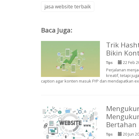
jasa website terbaik
Baca Juga:
Trik Hash
Bikin Kont
22 Feb 2
Tips
Perjalanan menjad
kreatif, tetapi 
caption agar konten masuk FYP dan mendapatkan exp
Mengukur 
Mengukur
Bertahan
20 Jun 2
Tips