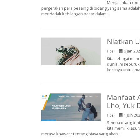
Menjalankan roda
pergerakan para pesaing di bidang yang sama ada
mendadak kehilangan pasar dalam ...
Niatkan U
6 Jan 20
Tips
Kita sebagai manu
dunia ini seburuk
kecilnya untuk ma
Manfaat A
Lho, Yuk D
1 Jun 20
Tips
Semua orang tentu
kita memiliki asur
merasa khawatir tentang biaya yang akan ...