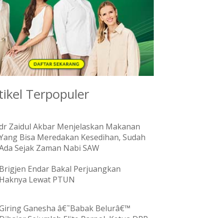
tikel Terpopuler
dr Zaidul Akbar Menjelaskan Makanan
Yang Bisa Meredakan Kesedihan, Sudah
Ada Sejak Zaman Nabi SAW
Brigjen Endar Bakal Perjuangkan
Haknya Lewat PTUN
Giring Ganesha â€˜Babak Belurâ€™