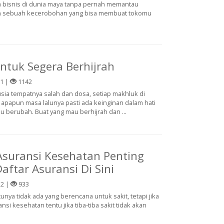
 bisnis di dunia maya tanpa pernah memantau
lah sebuah kecerobohan yang bisa membuat tokomu
ntuk Segera Berhijrah
21 |
1142
sia tempatnya salah dan dosa, setiap makhluk di
 apapun masa lalunya pasti ada keinginan dalam hati
u berubah. Buat yang mau berhijrah dan ...
suransi Kesehatan Penting
aftar Asuransi Di Sini
22 |
933
nya tidak ada yang berencana untuk sakit, tetapi jika
ansi kesehatan tentu jika tiba-tiba sakit tidak akan