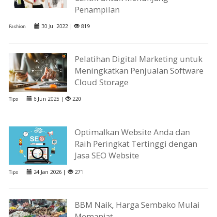
Penampilan
30 Jul 2022 |
819
Fashion
Pelatihan Digital Marketing untuk
Meningkatkan Penjualan Software
Cloud Storage
6 Jun 2025 |
220
Tips
Optimalkan Website Anda dan
Raih Peringkat Tertinggi dengan
Jasa SEO Website
24 Jan 2026 |
271
Tips
BBM Naik, Harga Sembako Mulai
Memanjat