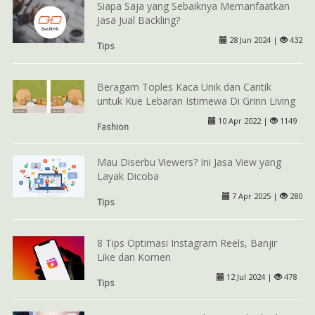
Siapa Saja yang Sebaiknya Memanfaatkan
Jasa Jual Backling?
28 Jun 2024 |
432
Tips
Beragam Toples Kaca Unik dan Cantik
untuk Kue Lebaran Istimewa Di Grinn Living
10 Apr 2022 |
1149
Fashion
Mau Diserbu Viewers? Ini Jasa View yang
Layak Dicoba
7 Apr 2025 |
280
Tips
8 Tips Optimasi Instagram Reels, Banjir
Like dan Komen
12 Jul 2024 |
478
Tips