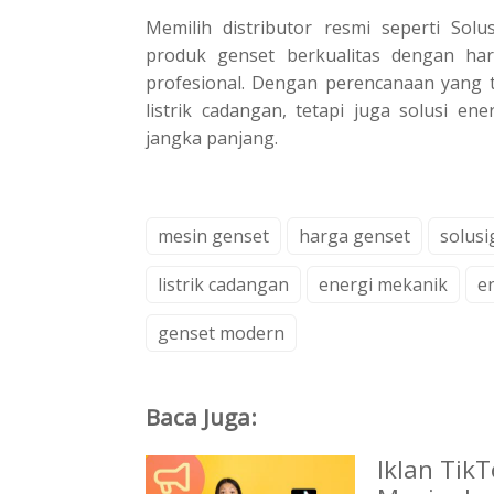
Memilih distributor resmi seperti So
produk genset berkualitas dengan ha
profesional. Dengan perencanaan yang t
listrik cadangan, tetapi juga solusi en
jangka panjang.
mesin genset
harga genset
solusi
listrik cadangan
energi mekanik
en
genset modern
Baca Juga:
Iklan Tik