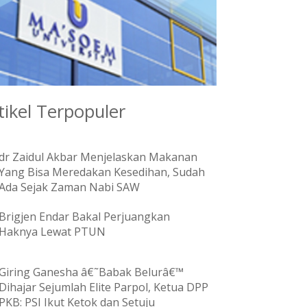
tikel Terpopuler
dr Zaidul Akbar Menjelaskan Makanan
Yang Bisa Meredakan Kesedihan, Sudah
Ada Sejak Zaman Nabi SAW
Brigjen Endar Bakal Perjuangkan
Haknya Lewat PTUN
Giring Ganesha â€˜Babak Belurâ€™
Dihajar Sejumlah Elite Parpol, Ketua DPP
PKB: PSI Ikut Ketok dan Setuju