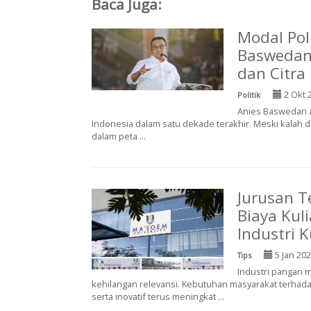
Baca Juga:
Modal Pol
Baswedan:
dan Citra 
2 Okt 
Politik
Anies Baswedan ad
Indonesia dalam satu dekade terakhir. Meski kalah d
dalam peta ...
Jurusan T
Biaya Kul
Industri 
5 Jan 20
Tips
Industri pangan 
kehilangan relevansi. Kebutuhan masyarakat terhad
serta inovatif terus meningkat ...