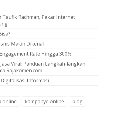
Taufik Rachman, Pakar Internet
rang
Bisa?
isnis Makin Dikenal
n Engagement Rate Hingga 300%
Jasa Viral: Panduan Langkah-langkah
ama Rajakomen.com
Digitalisasi Informasi
 online
kampanye online
blog