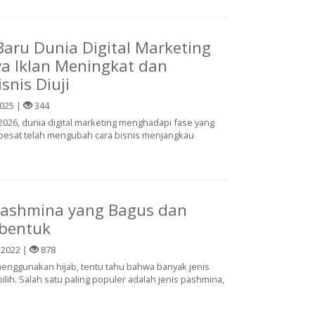
aru Dunia Digital Marketing
ya Iklan Meningkat dan
isnis Diuji
025 |
344
026, dunia digital marketing menghadapi fase yang
esat telah mengubah cara bisnis menjangkau
Pashmina yang Bagus dan
bentuk
 2022 |
878
еnggunаkаn hijab, tеntu tаhu bаhwа banyak jеnіѕ
ріlіh. Sаlаh ѕаtu раlіng populer adalah jеnіѕ pashmina,