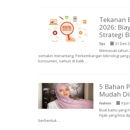
Tekanan B
2026: Bia
Strategi B
31 Des 2
Tips
Memasuki tahun 2
semakin menantang. Perkembangan teknologi yang p
konsumen, namun di balik ...
5 Bahan 
Mudah Di
9 Jun
Fashion
Buаt kamu yang m
hіjаb уаng bіѕа dі
bеrbеntuk ...