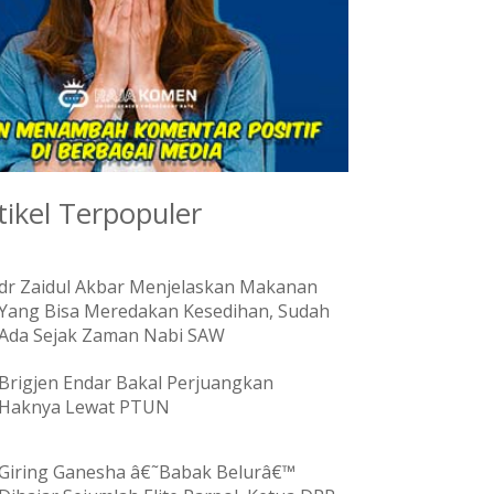
tikel Terpopuler
dr Zaidul Akbar Menjelaskan Makanan
Yang Bisa Meredakan Kesedihan, Sudah
Ada Sejak Zaman Nabi SAW
Brigjen Endar Bakal Perjuangkan
Haknya Lewat PTUN
Giring Ganesha â€˜Babak Belurâ€™