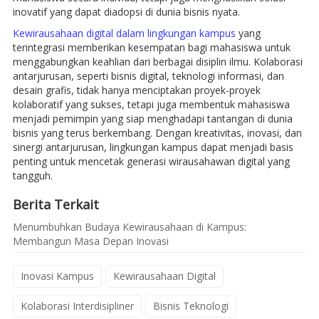
inovatif yang dapat diadopsi di dunia bisnis nyata.
Kewirausahaan digital dalam lingkungan kampus
yang
terintegrasi memberikan kesempatan bagi mahasiswa untuk
menggabungkan keahlian dari berbagai disiplin ilmu. Kolaborasi
antarjurusan, seperti bisnis digital, teknologi informasi, dan
desain grafis, tidak hanya menciptakan proyek-proyek
kolaboratif yang sukses, tetapi juga membentuk mahasiswa
menjadi pemimpin yang siap menghadapi tantangan di dunia
bisnis yang terus berkembang. Dengan kreativitas, inovasi, dan
sinergi antarjurusan, lingkungan kampus dapat menjadi basis
penting untuk mencetak generasi wirausahawan digital yang
tangguh.
Berita Terkait
Menumbuhkan Budaya Kewirausahaan di Kampus:
Membangun Masa Depan Inovasi
Inovasi Kampus
Kewirausahaan Digital
Kolaborasi Interdisipliner
Bisnis Teknologi