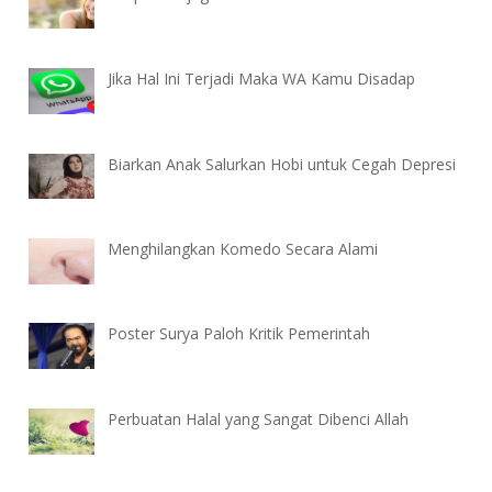
Jika Hal Ini Terjadi Maka WA Kamu Disadap
Biarkan Anak Salurkan Hobi untuk Cegah Depresi
Menghilangkan Komedo Secara Alami
Poster Surya Paloh Kritik Pemerintah
Perbuatan Halal yang Sangat Dibenci Allah