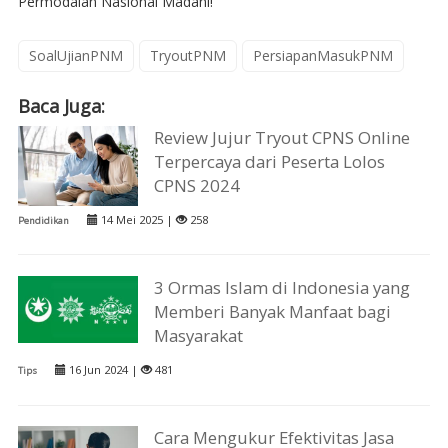
Permodalan Nasional Madani!
SoalUjianPNM
TryoutPNM
PersiapanMasukPNM
Baca Juga:
Review Jujur Tryout CPNS Online
Terpercaya dari Peserta Lolos
CPNS 2024
14 Mei 2025 |
258
Pendidikan
3 Ormas Islam di Indonesia yang
Memberi Banyak Manfaat bagi
Masyarakat
16 Jun 2024 |
481
Tips
Cara Mengukur Efektivitas Jasa