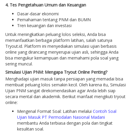
4. Tes Pengetahuan Umum dan Keuangan
Dasar-dasar ekonomi
Pemahaman tentang PNM dan BUMN
Tren keuangan dan investasi
Untuk meningkatkan peluang lolos seleksi, Anda bisa
memanfaatkan berbagai platform latihan, salah satunya
Tryout.id. Platform ini menyediakan simulasi ujian berbasis
online yang dirancang menyerupai ujian asli, sehingga Anda
bisa mengukur kemampuan dan memahami pola soal yang
sering muncul.
Simulasi Ujian PNM: Mengapa Tryout Online Penting?
Menghadapi ujian masuk tanpa persiapan yang memadai bisa
membuat peluang lolos semakin kecil. Oleh karena itu, Simulasi
Ujian PNM sangat direkomendasikan agar Anda lebih siap
secara mental dan akademik. Berikut manfaat mengikuti tryout
online:
Mengenal Format Soal: Latihan melalui
Contoh Soal
Ujian Masuk PT Permodalan Nasional Madani
membantu Anda terbiasa dengan pola dan tingkat
kesulitan soal.