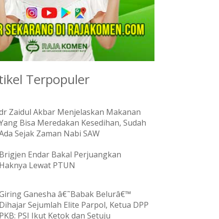
tikel Terpopuler
dr Zaidul Akbar Menjelaskan Makanan
Yang Bisa Meredakan Kesedihan, Sudah
Ada Sejak Zaman Nabi SAW
Brigjen Endar Bakal Perjuangkan
Haknya Lewat PTUN
Giring Ganesha â€˜Babak Belurâ€™
Dihajar Sejumlah Elite Parpol, Ketua DPP
PKB: PSI Ikut Ketok dan Setuju