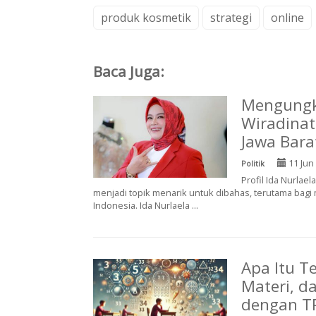
produk kosmetik
strategi
online
Baca Juga:
Mengungka
Wiradinat
Jawa Barat
11 Jun
Politik
Profil Ida Nurlael
menjadi topik menarik untuk dibahas, terutama bagi
Indonesia. Ida Nurlaela ...
Apa Itu Te
Materi, d
dengan T