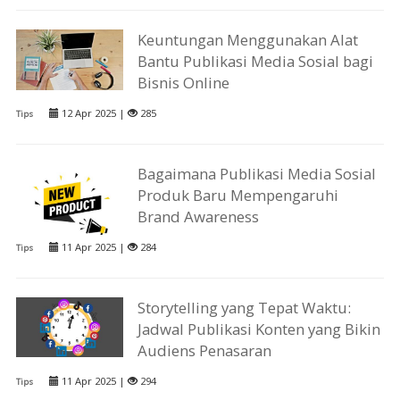
Keuntungan Menggunakan Alat
Bantu Publikasi Media Sosial bagi
Bisnis Online
12 Apr 2025 |
285
Tips
Bagaimana Publikasi Media Sosial
Produk Baru Mempengaruhi
Brand Awareness
11 Apr 2025 |
284
Tips
Storytelling yang Tepat Waktu:
Jadwal Publikasi Konten yang Bikin
Audiens Penasaran
11 Apr 2025 |
294
Tips