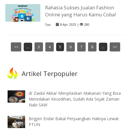
Rahasia Sukses Jualan Fashion
Online yang Harus Kamu Coba!
8 Apr 2025 |
280
Tips
<<
...
3
4
5
6
7
8
...
>>
Artikel Terpopuler
dr Zaidul Akbar Menjelaskan Makanan Yang Bisa
Meredakan Kesedihan, Sudah Ada Sejak Zaman
Nabi SAW
Brigjen Endar Bakal Perjuangkan Haknya Lewat
PTUN