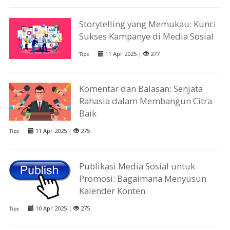
Storytelling yang Memukau: Kunci
Sukses Kampanye di Media Sosial
11 Apr 2025 |
277
Tips
Komentar dan Balasan: Senjata
Rahasia dalam Membangun Citra
Baik
11 Apr 2025 |
275
Tips
Publikasi Media Sosial untuk
Promosi: Bagaimana Menyusun
Kalender Konten
10 Apr 2025 |
275
Tips