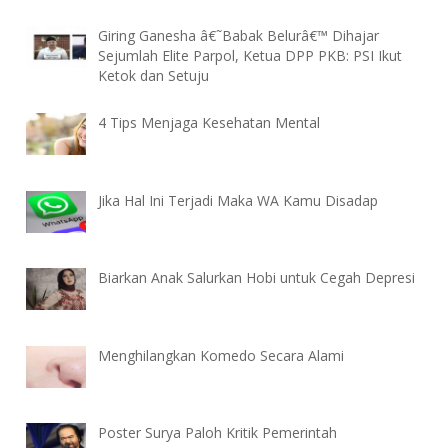
Giring Ganesha â€˜Babak Belurâ€™ Dihajar
Sejumlah Elite Parpol, Ketua DPP PKB: PSI Ikut
Ketok dan Setuju
4 Tips Menjaga Kesehatan Mental
Jika Hal Ini Terjadi Maka WA Kamu Disadap
Biarkan Anak Salurkan Hobi untuk Cegah Depresi
Menghilangkan Komedo Secara Alami
Poster Surya Paloh Kritik Pemerintah