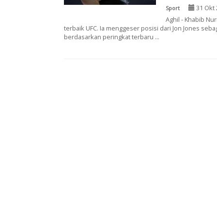
31 Okt 
Sport
Aghil - Khabib N
terbaik UFC. Ia menggeser posisi dari Jon Jones se
berdasarkan peringkat terbaru ...