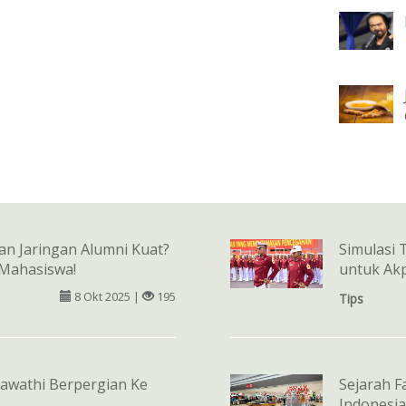
n Jaringan Alumni Kuat?
Simulasi 
 Mahasiswa!
untuk Ak
8 Okt 2025 |
195
Tips
rawathi Berpergian Ke
Sejarah F
Indonesia