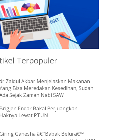
tikel Terpopuler
dr Zaidul Akbar Menjelaskan Makanan
Yang Bisa Meredakan Kesedihan, Sudah
Ada Sejak Zaman Nabi SAW
Brigjen Endar Bakal Perjuangkan
Haknya Lewat PTUN
Giring Ganesha â€˜Babak Belurâ€™