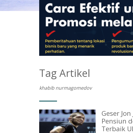
Tag Artikel
khabib nurmagomedov
Geser Jon
Pensiun d
Terbaik U