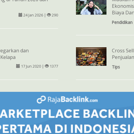
Ekonomis
Biaya Dan
24 Jan 2026 |
290
Pendidikan
egarkan dan
Cross Sel
 Kelapa
Penjuala
17 Jun 2020 |
1377
Tips