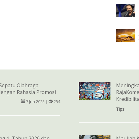
Sepatu Olahraga:
Meningka
 dengan Rahasia Promosi
RajaKome
Kredibilit
7 Jun 2025 |
254
Tips
ng di Tahun 2026 dan
Maukah Ku