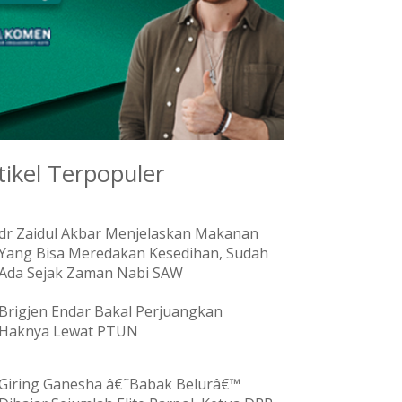
tikel Terpopuler
dr Zaidul Akbar Menjelaskan Makanan
Yang Bisa Meredakan Kesedihan, Sudah
Ada Sejak Zaman Nabi SAW
Brigjen Endar Bakal Perjuangkan
Haknya Lewat PTUN
Giring Ganesha â€˜Babak Belurâ€™