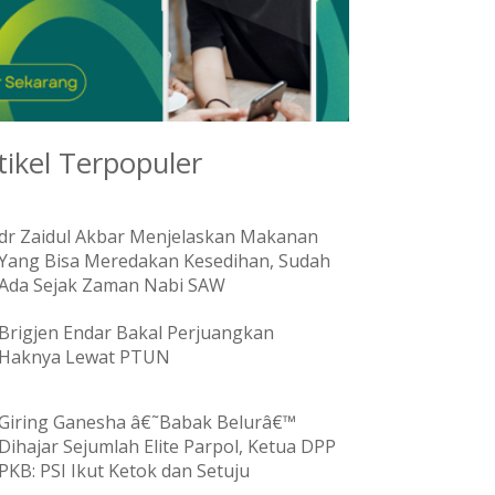
tikel Terpopuler
dr Zaidul Akbar Menjelaskan Makanan
Yang Bisa Meredakan Kesedihan, Sudah
Ada Sejak Zaman Nabi SAW
Brigjen Endar Bakal Perjuangkan
Haknya Lewat PTUN
Giring Ganesha â€˜Babak Belurâ€™
Dihajar Sejumlah Elite Parpol, Ketua DPP
PKB: PSI Ikut Ketok dan Setuju