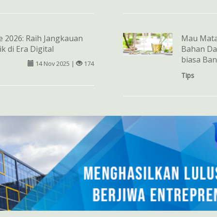
e 2026: Raih Jangkauan
Mau Mata
k di Era Digital
Bahan Dap
biasa Ban
14 Nov 2025 |
174
Tips