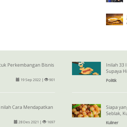
tuk Perkembangan Bisnis
Inilah 33
Supaya H
19 Sep 2022 |
901
Politik
Inilah Cara Mendapatkan
Siapa yan
Seblak, K
28 Des 2021 |
1697
Kuliner