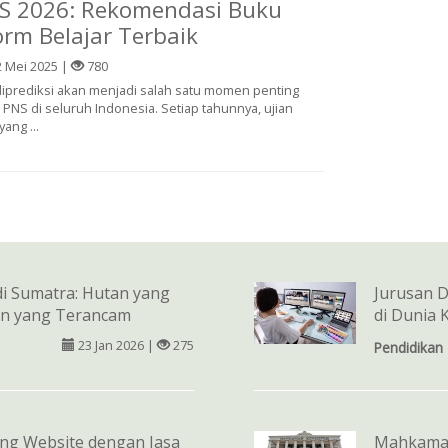
S 2026: Rekomendasi Buku
orm Belajar Terbaik
 Mei 2025 |
780
diprediksi akan menjadi salah satu momen penting
 PNS di seluruh Indonesia. Setiap tahunnya, ujian
ang ...
di Sumatra: Hutan yang
Jurusan D
n yang Terancam
di Dunia 
23 Jan 2026 |
275
Pendidikan
ng Website dengan Jasa
Mahkamah