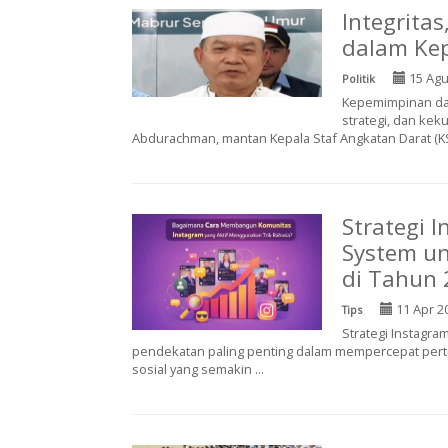
Integritas
dalam Kep
15 Agu
Politik
Kepemimpinan dala
strategi, dan kek
Abdurachman, mantan Kepala Staf Angkatan Darat (KSA
Strategi 
System u
di Tahun 
11 Apr 2
Tips
Strategi Instagra
pendekatan paling penting dalam mempercepat pert
sosial yang semakin ...