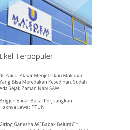
tikel Terpopuler
dr Zaidul Akbar Menjelaskan Makanan
Yang Bisa Meredakan Kesedihan, Sudah
Ada Sejak Zaman Nabi SAW
Brigjen Endar Bakal Perjuangkan
Haknya Lewat PTUN
Giring Ganesha â€˜Babak Belurâ€™