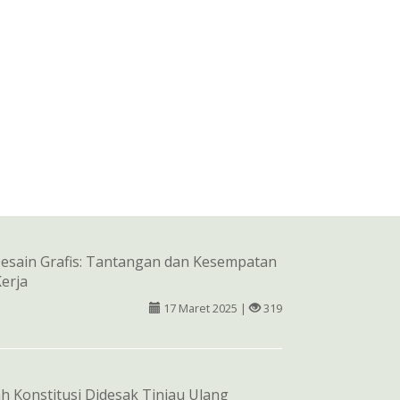
esain Grafis: Tantangan dan Kesempatan
Kerja
17 Maret 2025 |
319
 Konstitusi Didesak Tinjau Ulang