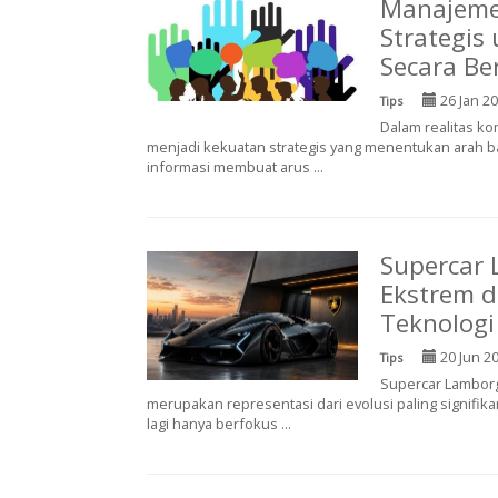
Manajeme
Strategis
Secara Be
26 Jan 2
Tips
Dalam realitas ko
menjadi kekuatan strategis yang menentukan arah 
informasi membuat arus ...
Supercar 
Ekstrem d
Teknologi
20 Jun 2
Tips
Supercar Lamborg
merupakan representasi dari evolusi paling signifik
lagi hanya berfokus ...