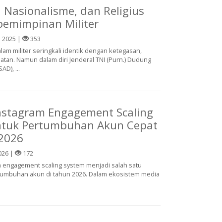
, Nasionalisme, dan Religius
emimpinan Militer
 2025 |
353
m militer seringkali identik dengan ketegasan,
uatan. Namun dalam diri Jenderal TNI (Purn.) Dudung
D), ...
Instagram Engagement Scaling
ntuk Pertumbuhan Akun Cepat
2026
026 |
172
m engagement scaling system menjadi salah satu
umbuhan akun di tahun 2026. Dalam ekosistem media