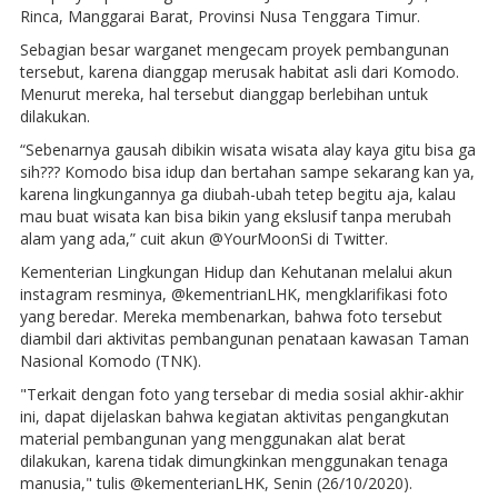
Rinca, Manggarai Barat, Provinsi Nusa Tenggara Timur.
Sebagian besar warganet mengecam proyek pembangunan
tersebut, karena dianggap merusak habitat asli dari Komodo.
Menurut mereka, hal tersebut dianggap berlebihan untuk
dilakukan.
“Sebenarnya gausah dibikin wisata wisata alay kaya gitu bisa ga
sih??? Komodo bisa idup dan bertahan sampe sekarang kan ya,
karena lingkungannya ga diubah-ubah tetep begitu aja, kalau
mau buat wisata kan bisa bikin yang ekslusif tanpa merubah
alam yang ada,” cuit akun @YourMoonSi di Twitter.
Kementerian Lingkungan Hidup dan Kehutanan melalui akun
instagram resminya, @kementrianLHK, mengklarifikasi foto
yang beredar. Mereka membenarkan, bahwa foto tersebut
diambil dari aktivitas pembangunan penataan kawasan Taman
Nasional Komodo (TNK).
"Terkait dengan foto yang tersebar di media sosial akhir-akhir
ini, dapat dijelaskan bahwa kegiatan aktivitas pengangkutan
material pembangunan yang menggunakan alat berat
dilakukan, karena tidak dimungkinkan menggunakan tenaga
manusia," tulis @kementerianLHK, Senin (26/10/2020).