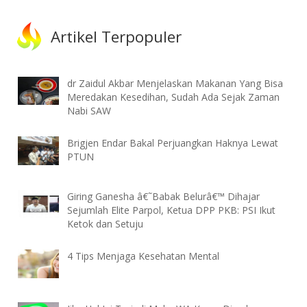
Artikel Terpopuler
dr Zaidul Akbar Menjelaskan Makanan Yang Bisa
Meredakan Kesedihan, Sudah Ada Sejak Zaman
Nabi SAW
Brigjen Endar Bakal Perjuangkan Haknya Lewat
PTUN
Giring Ganesha â€˜Babak Belurâ€™ Dihajar
Sejumlah Elite Parpol, Ketua DPP PKB: PSI Ikut
Ketok dan Setuju
4 Tips Menjaga Kesehatan Mental