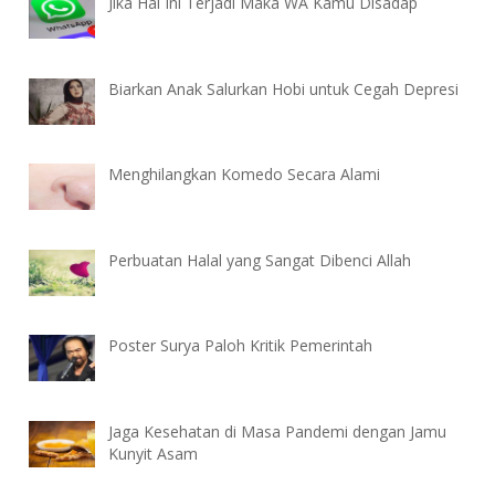
Jika Hal Ini Terjadi Maka WA Kamu Disadap
Biarkan Anak Salurkan Hobi untuk Cegah Depresi
Menghilangkan Komedo Secara Alami
Perbuatan Halal yang Sangat Dibenci Allah
Poster Surya Paloh Kritik Pemerintah
Jaga Kesehatan di Masa Pandemi dengan Jamu
Kunyit Asam