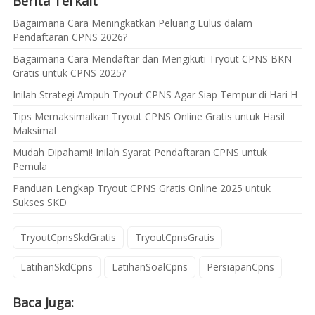
Berita Terkait
Bagaimana Cara Meningkatkan Peluang Lulus dalam
Pendaftaran CPNS 2026?
Bagaimana Cara Mendaftar dan Mengikuti Tryout CPNS BKN
Gratis untuk CPNS 2025?
Inilah Strategi Ampuh Tryout CPNS Agar Siap Tempur di Hari H
Tips Memaksimalkan Tryout CPNS Online Gratis untuk Hasil
Maksimal
Mudah Dipahami! Inilah Syarat Pendaftaran CPNS untuk
Pemula
Panduan Lengkap Tryout CPNS Gratis Online 2025 untuk
Sukses SKD
TryoutCpnsSkdGratis
TryoutCpnsGratis
LatihanSkdCpns
LatihanSoalCpns
PersiapanCpns
Baca Juga: