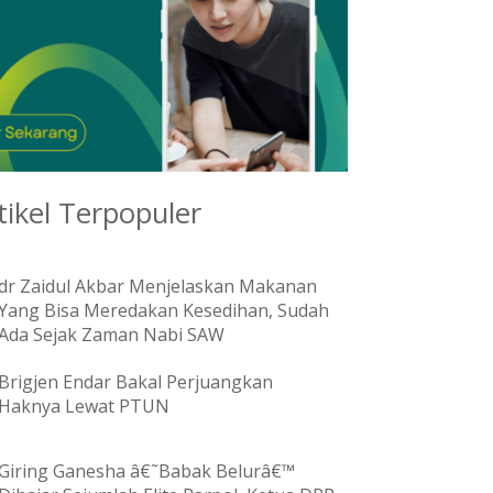
tikel Terpopuler
dr Zaidul Akbar Menjelaskan Makanan
Yang Bisa Meredakan Kesedihan, Sudah
Ada Sejak Zaman Nabi SAW
Brigjen Endar Bakal Perjuangkan
Haknya Lewat PTUN
Giring Ganesha â€˜Babak Belurâ€™