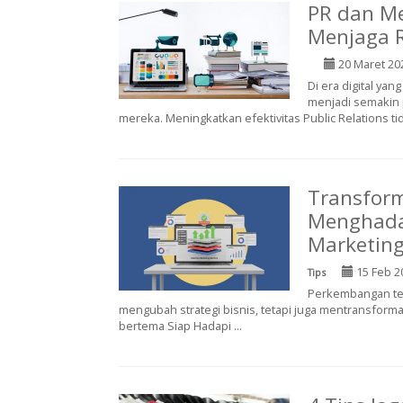
PR dan Me
Menjaga R
20 Maret 20
Di era digital ya
menjadi semakin 
mereka. Meningkatkan efektivitas Public Relations tida
Transfor
Menghada
Marketin
15 Feb 2
Tips
Perkembangan tek
mengubah strategi bisnis, tetapi juga mentransform
bertema Siap Hadapi ...