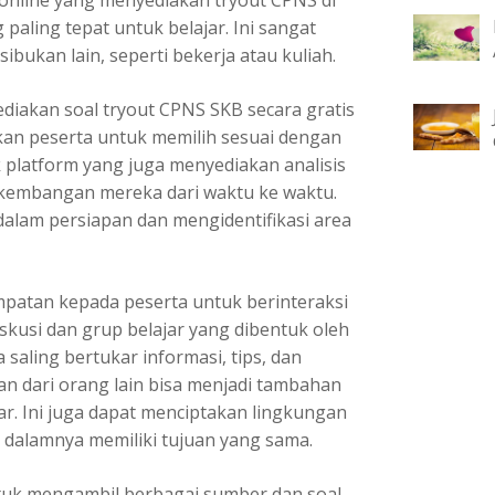
online yang menyediakan tryout CPNS di
 paling tepat untuk belajar. Ini sangat
bukan lain, seperti bekerja atau kuliah.
diakan soal tryout CPNS SKB secara gratis
kan peserta untuk memilih sesuai dengan
platform yang juga menyediakan analisis
erkembangan mereka dari waktu ke waktu.
 dalam persiapan dan mengidentifikasi area
atan kepada peserta untuk berinteraksi
kusi dan grup belajar yang dibentuk oleh
saling bertukar informasi, tips, dan
n dari orang lain bisa menjadi tambahan
r. Ini juga dapat menciptakan lingkungan
 dalamnya memiliki tujuan yang sama.
ntuk mengambil berbagai sumber dan soal