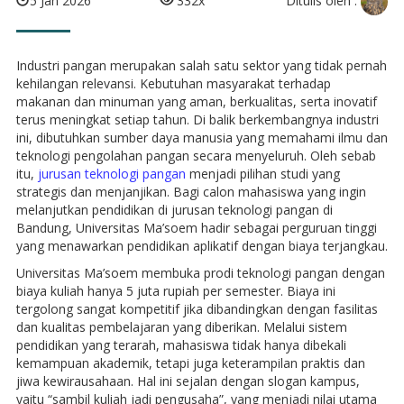
5 Jan 2026
332x
Industri pangan merupakan salah satu sektor yang tidak pernah
kehilangan relevansi. Kebutuhan masyarakat terhadap
makanan dan minuman yang aman, berkualitas, serta inovatif
terus meningkat setiap tahun. Di balik berkembangnya industri
ini, dibutuhkan sumber daya manusia yang memahami ilmu dan
teknologi pengolahan pangan secara menyeluruh. Oleh sebab
itu,
jurusan teknologi pangan
menjadi pilihan studi yang
strategis dan menjanjikan. Bagi calon mahasiswa yang ingin
melanjutkan pendidikan di jurusan teknologi pangan di
Bandung, Universitas Ma’soem hadir sebagai perguruan tinggi
yang menawarkan pendidikan aplikatif dengan biaya terjangkau.
Universitas Ma’soem membuka prodi teknologi pangan dengan
biaya kuliah hanya 5 juta rupiah per semester. Biaya ini
tergolong sangat kompetitif jika dibandingkan dengan fasilitas
dan kualitas pembelajaran yang diberikan. Melalui sistem
pendidikan yang terarah, mahasiswa tidak hanya dibekali
kemampuan akademik, tetapi juga keterampilan praktis dan
jiwa kewirausahaan. Hal ini sejalan dengan slogan kampus,
yaitu “sambil kuliah jadi pengusaha”, yang menjadi nilai utama