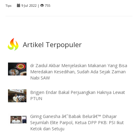
9 Jul 2022 |
755
Tips
Artikel Terpopuler
dr Zaidul Akbar Menjelaskan Makanan Yang Bisa
Meredakan Kesedihan, Sudah Ada Sejak Zaman
Nabi SAW
Brigjen Endar Bakal Perjuangkan Haknya Lewat
PTUN
Giring Ganesha â€˜Babak Belurâ€™ Dihajar
Sejumlah Elite Parpol, Ketua DPP PKB: PSI Ikut
Ketok dan Setuju