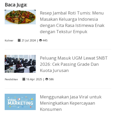
Baca Juga:
Resep Jambal Roti Tumis: Menu
Masakan Keluarga Indonesia
dengan Cita Rasa Istimewa Enak
dengan Tekstur Empuk
21 Jul 2024 |
445
Kuliner
Peluang Masuk UGM Lewat SNBT
2026: Cek Passing Grade Dan
Kuota Jurusan
16 Apr 2025 |
586
Pendidikan
Menggunakan Jasa Viral untuk
Meningkatkan Kepercayaan
Konsumen