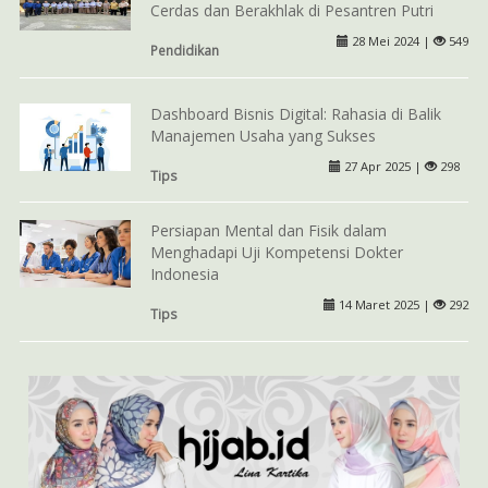
Cerdas dan Berakhlak di Pesantren Putri
28 Mei 2024 |
549
Pendidikan
Dashboard Bisnis Digital: Rahasia di Balik
Manajemen Usaha yang Sukses
27 Apr 2025 |
298
Tips
Persiapan Mental dan Fisik dalam
Menghadapi Uji Kompetensi Dokter
Indonesia
14 Maret 2025 |
292
Tips