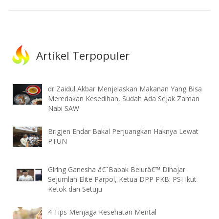
Artikel Terpopuler
dr Zaidul Akbar Menjelaskan Makanan Yang Bisa
Meredakan Kesedihan, Sudah Ada Sejak Zaman
Nabi SAW
Brigjen Endar Bakal Perjuangkan Haknya Lewat
PTUN
Giring Ganesha â€˜Babak Belurâ€™ Dihajar
Sejumlah Elite Parpol, Ketua DPP PKB: PSI Ikut
Ketok dan Setuju
4 Tips Menjaga Kesehatan Mental