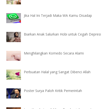
Jika Hal Ini Terjadi Maka WA Kamu Disadap
Biarkan Anak Salurkan Hobi untuk Cegah Depresi
Menghilangkan Komedo Secara Alami
Perbuatan Halal yang Sangat Dibenci Allah
Poster Surya Paloh Kritik Pemerintah