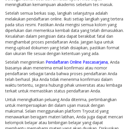
meningkatkan kemampuan akademis sebelum tes masuk.
Setelah semua berkas siap, langkah selanjutnya adalah
melakukan pendaftaran online. Ikuti setiap langkah yang tertera
pada situs resmi. Pastikan Anda mengisi semua kolom yang
diperlukan dan memeriksa kembali data yang telah dimasukkan.
Kesalahan dalam pengisian data dapat berakibat fatal dan
menghambat proses pendaftaran Anda. Jangan lupa untuk
meng-upload dokumen yang telah disiapkan, pastikan format
dan ukuran file sesuai dengan ketentuan yang ada.
Setelah mengirimkan
Pendaftaran Online Pascasarjana
, Anda
biasanya akan menerima email konfirmasi atau nomor
pendaftaran sebagai tanda bahwa proses pendaftaran Anda
telah berhasil. Jika Anda tidak menerima konfirmasi dalam
waktu tertentu, segera hubungi pihak universitas atau lembaga
terkait untuk memastikan status pendaftaran Anda.
Untuk meningkatkan peluang Anda diterima, pertimbangkan
untuk mempersiapkan diri dalam ujian masuk dengan
maksimal. Selain menggunakan platform Tryout.id yang
menawarkan beragam materi latihan, Anda juga dapat mencari
kelompok belajar atau bimbingan belajar yang dapat
membantu memahami materi yang akan diujikan. Diskusikan