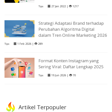
27 Jan 2022 |
1217
Tips
Strategi Adaptasi Brand terhadap
Perubahan Algoritma Digital
dalam Tren Online Marketing 2026
1 Feb 2026 |
289
Tips
Format Konten Instagram yang
Sering Viral: Daftar Lengkap 2025
19 Jun 2026 |
70
Tips
Artikel Terpopuler