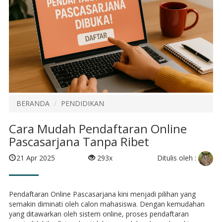
BERANDA
PENDIDIKAN
Cara Mudah Pendaftaran Online
Pascasarjana Tanpa Ribet
Ditulis oleh :
21 Apr 2025
293x
Pendaftaran Online Pascasarjana kini menjadi pilihan yang
semakin diminati oleh calon mahasiswa. Dengan kemudahan
yang ditawarkan oleh sistem online, proses pendaftaran