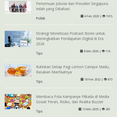
Pertemuan Jokowi dan Presiden Singapura.
Inilah yang Dibahas!
4 Feb 2020 |
1915
Politik
Strategi Monetisasi Podcast Bisnis untuk
Meningkatkan Pendapatan Digital di Era
2026
8 Mei 2026 |
116
Tips
Rutinkan Setiap Pagi Lemon Campur Madu,
Rasakan Manfaatnya
18 Feb 2022 |
873
Tips
Membaca Pola Kampanye Pilkada di Media
Sosial: Peran, Risiko, dan Realita Buzzer
13 Mei 2025 |
281
Tips