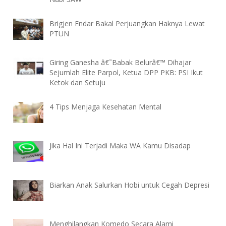
Brigjen Endar Bakal Perjuangkan Haknya Lewat
PTUN
Giring Ganesha â€˜Babak Belurâ€™ Dihajar
Sejumlah Elite Parpol, Ketua DPP PKB: PSI Ikut
Ketok dan Setuju
4 Tips Menjaga Kesehatan Mental
Jika Hal Ini Terjadi Maka WA Kamu Disadap
Biarkan Anak Salurkan Hobi untuk Cegah Depresi
Menghilangkan Komedo Secara Alami