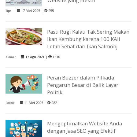
Website yang Efektif
17 Mei 2025 |
255
Tips
Pasti Rugi Kalau Tak Sering Makan
Ikan Kembung karena 100 KAli
Lebih Sehat dari Ikan Salmonj
17 Agu 2021 |
1510
Kuliner
Peran Buzzer dalam Pilkada:
Pengaruh Besar di Balik Layar
Politik
11 Mei 2025 |
282
Politik
Mengoptimalkan Website Anda
dengan Jasa SEO yang Efektif