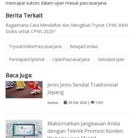
mencapai sukses dalam ujian masuk pascasarjana.
Berita Terkait
Bagaimana Cara Mendaftar dan Mengikuti Tryout CPNS BKN
Gratis untuk CPNS 2025?
TryoutOnlinePascasarjana
BelajarCerdas
PersiapanOptimal
UjianPascasarjana
SimulasiUjian
Baca Juga:
Jenis Jenis Sendal Tradisional
Jepang
29 Okt 2022 |
1103
Fashion
Maksimalkan Jangkauan Anda
dengan Teknik Promosi Konten