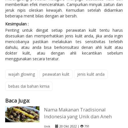
memberikan efek mencerahkan. Campurkan minyak zaitun dan
jeruk nipis oleskan kewajah. Kemudian setelah didiamkan
beberapa menit bilas dengan air bersih.
Kesimpulan :
Penting untuk diingat setiap perawatan kulit tentu harus
disesuikan dan memperhatikan jenis kulit anda, jika anda ingin
mencobanya pastikan melakukan tes sensitivitas terlebih
dahulu, atau anda bisa berkonsultasi denan ahli kulit atau
dokter kulit, atau dengan ahli kecantikan sebelum
menggunakan secara teratur.
wajah glowing
peawatan kulit
jenis kulit anda
bebas dai bahan kimia
Baca Juga:
Nama Makanan Tradisional
Indonesia yang Unik dan Aneh
20 Okt 2022 |
791
Unik