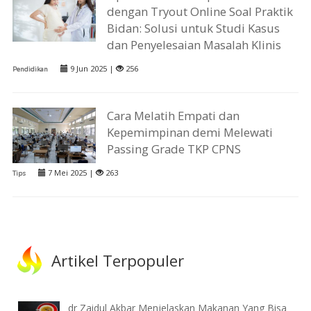
dengan Tryout Online Soal Praktik
Bidan: Solusi untuk Studi Kasus
dan Penyelesaian Masalah Klinis
9 Jun 2025 |
256
Pendidikan
Cara Melatih Empati dan
Kepemimpinan demi Melewati
Passing Grade TKP CPNS
7 Mei 2025 |
263
Tips
Artikel Terpopuler
dr Zaidul Akbar Menjelaskan Makanan Yang Bisa