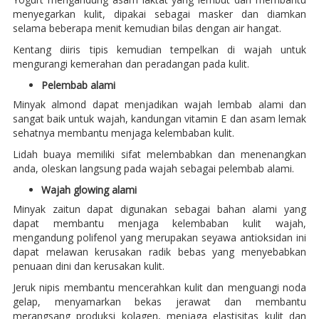
menyegarkan kulit, dipakai sebagai masker dan diamkan
selama beberapa menit kemudian bilas dengan air hangat.
Kentang diiris tipis kemudian tempelkan di wajah untuk
mengurangi kemerahan dan peradangan pada kulit.
Pelembab alami
Minyak almond dapat menjadikan wajah lembab alami dan
sangat baik untuk wajah, kandungan vitamin E dan asam lemak
sehatnya membantu menjaga kelembaban kulit.
Lidah buaya memiliki sifat melembabkan dan menenangkan
anda, oleskan langsung pada wajah sebagai pelembab alami.
Wajah glowing alami
Minyak zaitun dapat digunakan sebagai bahan alami yang
dapat membantu menjaga kelembaban kulit wajah,
mengandung polifenol yang merupakan seyawa antioksidan ini
dapat melawan kerusakan radik bebas yang menyebabkan
penuaan dini dan kerusakan kulit.
Jeruk nipis membantu mencerahkan kulit dan menguangi noda
gelap, menyamarkan bekas jerawat dan membantu
merangsang produksi kolagen, menjaga elastisitas kulit dan