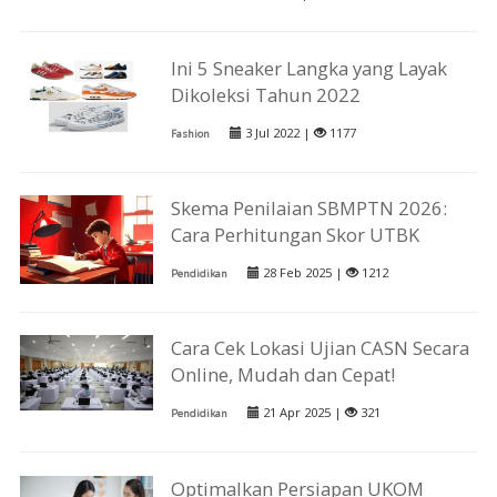
Ini 5 Sneaker Langka yang Layak
Dikoleksi Tahun 2022
3 Jul 2022 |
1177
Fashion
Skema Penilaian SBMPTN 2026:
Cara Perhitungan Skor UTBK
28 Feb 2025 |
1212
Pendidikan
Cara Cek Lokasi Ujian CASN Secara
Online, Mudah dan Cepat!
21 Apr 2025 |
321
Pendidikan
Optimalkan Persiapan UKOM