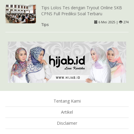
Tips Lolos Tes dengan Tryout Online SKB
CPNS Full Prediksi Soal Terbaru
6 Mei 2025 |
274
Tips
Tentang Kami
Artikel
Disclaimer