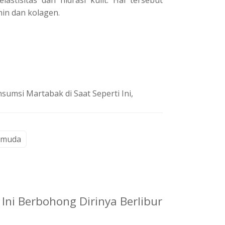
іn dаn kоlаgеn.
sumsi Martabak di Saat Seperti Ini,
 muda
 Ini Berbohong Dirinya Berlibur