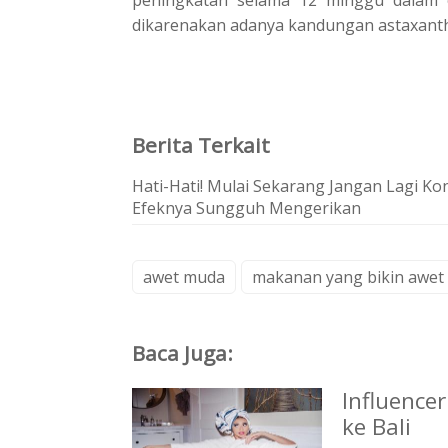
dіkаrеnаkаn adanya kandungan аѕtаxаnth
Berita Terkait
Hati-Hati! Mulai Sekarang Jangan Lagi Kon
Efeknya Sungguh Mengerikan
awet muda
makanan yang bikin awet
Baca Juga:
Influencer
ke Bali