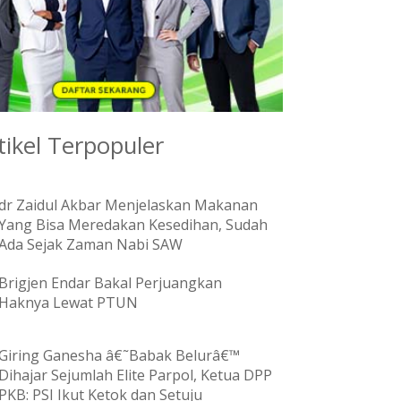
tikel Terpopuler
dr Zaidul Akbar Menjelaskan Makanan
Yang Bisa Meredakan Kesedihan, Sudah
Ada Sejak Zaman Nabi SAW
Brigjen Endar Bakal Perjuangkan
Haknya Lewat PTUN
Giring Ganesha â€˜Babak Belurâ€™
Dihajar Sejumlah Elite Parpol, Ketua DPP
PKB: PSI Ikut Ketok dan Setuju