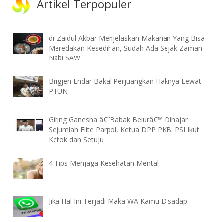
Artikel Terpopuler
dr Zaidul Akbar Menjelaskan Makanan Yang Bisa
Meredakan Kesedihan, Sudah Ada Sejak Zaman
Nabi SAW
Brigjen Endar Bakal Perjuangkan Haknya Lewat
PTUN
Giring Ganesha â€˜Babak Belurâ€™ Dihajar
Sejumlah Elite Parpol, Ketua DPP PKB: PSI Ikut
Ketok dan Setuju
4 Tips Menjaga Kesehatan Mental
Jika Hal Ini Terjadi Maka WA Kamu Disadap