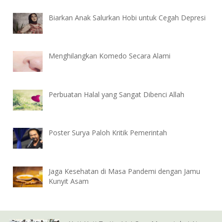
Biarkan Anak Salurkan Hobi untuk Cegah Depresi
Menghilangkan Komedo Secara Alami
Perbuatan Halal yang Sangat Dibenci Allah
Poster Surya Paloh Kritik Pemerintah
Jaga Kesehatan di Masa Pandemi dengan Jamu
Kunyit Asam