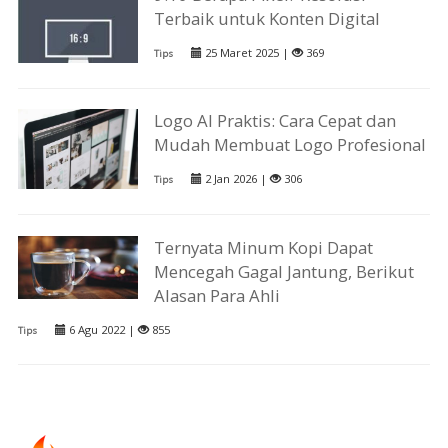
Terbaik untuk Konten Digital
25 Maret 2025 |
369
Tips
Logo AI Praktis: Cara Cepat dan
Mudah Membuat Logo Profesional
2 Jan 2026 |
306
Tips
Ternyata Minum Kopi Dapat
Mencegah Gagal Jantung, Berikut
Alasan Para Ahli
6 Agu 2022 |
855
Tips