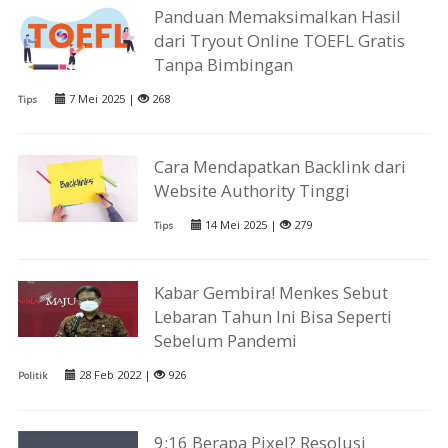
Panduan Memaksimalkan Hasil
dari Tryout Online TOEFL Gratis
Tanpa Bimbingan
7 Mei 2025 |
268
Tips
Cara Mendapatkan Backlink dari
Website Authority Tinggi
14 Mei 2025 |
279
Tips
Kabar Gembira! Menkes Sebut
Lebaran Tahun Ini Bisa Seperti
Sebelum Pandemi
28 Feb 2022 |
926
Politik
9:16 Berapa Pixel? Resolusi