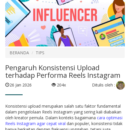
BERANDA
TIPS
Pengaruh Konsistensi Upload
terhadap Performa Reels Instagram
Ditulis oleh :
26 Jan 2026
204x
Konsistensi upload merupakan salah satu faktor fundamental
dalam pengelolaan Reels Instagram yang sering kali diabaikan
oleh kreator pemula. Dalam konteks bagaimana
cara optimasi
Reels Instagram agar cepat viral
dan populer, konsistensi tidak
hanya berkaitan dengan frekuensi unggahan, tetapi juga