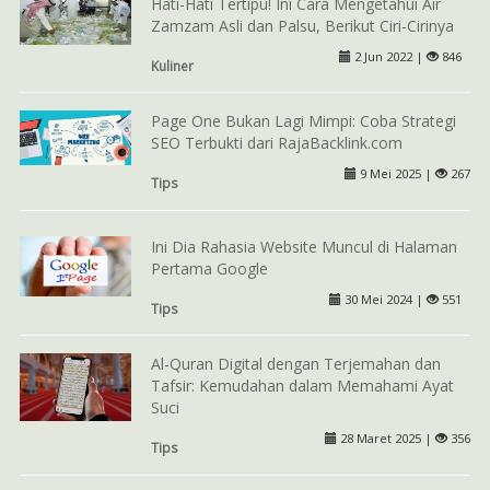
Hati-Hati Tertipu! Ini Cara Mengetahui Air
Zamzam Asli dan Palsu, Berikut Ciri-Cirinya
2 Jun 2022 |
846
Kuliner
Page One Bukan Lagi Mimpi: Coba Strategi
SEO Terbukti dari RajaBacklink.com
9 Mei 2025 |
267
Tips
Ini Dia Rahasia Website Muncul di Halaman
Pertama Google
30 Mei 2024 |
551
Tips
Al-Quran Digital dengan Terjemahan dan
Tafsir: Kemudahan dalam Memahami Ayat
Suci
28 Maret 2025 |
356
Tips