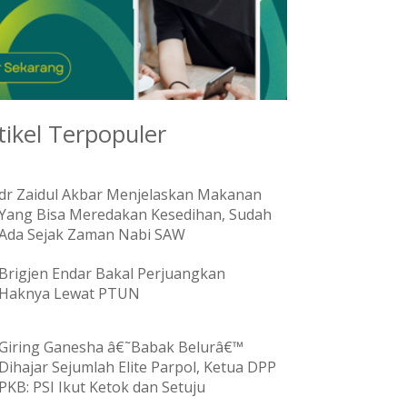
tikel Terpopuler
dr Zaidul Akbar Menjelaskan Makanan
Yang Bisa Meredakan Kesedihan, Sudah
Ada Sejak Zaman Nabi SAW
Brigjen Endar Bakal Perjuangkan
Haknya Lewat PTUN
Giring Ganesha â€˜Babak Belurâ€™
Dihajar Sejumlah Elite Parpol, Ketua DPP
PKB: PSI Ikut Ketok dan Setuju