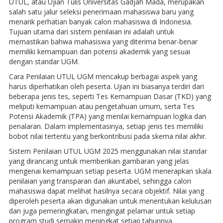
UTUL, atau Ujian Tulis Universitas Gadjah Mada, merupakan
salah satu jalur seleksi penerimaan mahasiswa baru yang
menarik perhatian banyak calon mahasiswa di Indonesia.
Tujuan utama dari sistem penilaian ini adalah untuk
memastikan bahwa mahasiswa yang diterima benar-benar
memiliki kemampuan dan potensi akademik yang sesuai
dengan standar UGM.
Cara Penilaian UTUL UGM mencakup berbagai aspek yang
harus diperhatikan oleh peserta. Ujian ini biasanya terdiri dari
beberapa jenis tes, seperti Tes Kemampuan Dasar (TKD) yang
meliputi kemampuan atau pengetahuan umum, serta Tes
Potensi Akademik (TPA) yang menilai kemampuan logika dan
penalaran. Dalam implementasinya, setiap jenis tes memiliki
bobot nilai tertentu yang berkontribusi pada skema nilai akhir.
Sistem Penilaian UTUL UGM 2025 menggunakan nilai standar
yang dirancang untuk memberikan gambaran yang jelas
mengenai kemampuan setiap peserta. UGM menerapkan skala
penilaian yang transparan dan akuntabel, sehingga calon
mahasiswa dapat melihat hasilnya secara objektif. Nilai yang
diperoleh peserta akan digunakan untuk menentukan kelulusan
dan juga pemeringkatan, mengingat pelamar untuk setiap
program studi semakin meningkat setiap tahunnya.