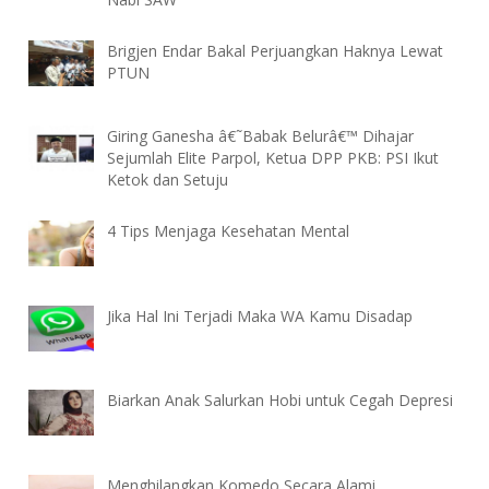
Brigjen Endar Bakal Perjuangkan Haknya Lewat
PTUN
Giring Ganesha â€˜Babak Belurâ€™ Dihajar
Sejumlah Elite Parpol, Ketua DPP PKB: PSI Ikut
Ketok dan Setuju
4 Tips Menjaga Kesehatan Mental
Jika Hal Ini Terjadi Maka WA Kamu Disadap
Biarkan Anak Salurkan Hobi untuk Cegah Depresi
Menghilangkan Komedo Secara Alami